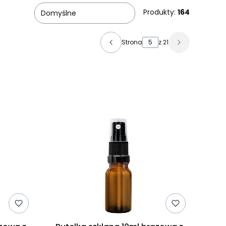
Produkty:
164
Domyślne
Strona
z 21