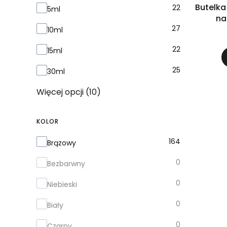
Butelka
22
5ml
na
27
10ml
22
15ml
25
30ml
Więcej opcji (10)
KOLOR
Kolor
164
Brązowy
0
Bezbarwny
0
Niebieski
0
Biały
0
Czarny