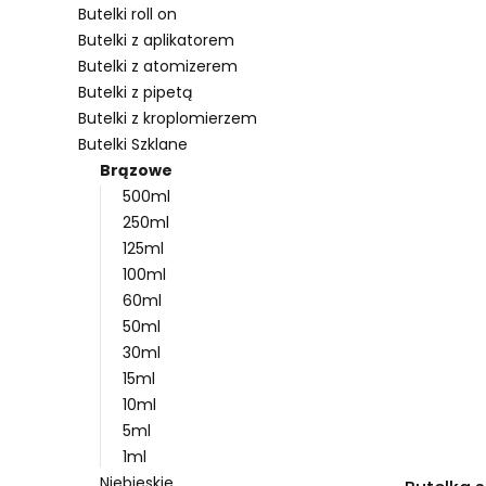
Butelki roll on
Butelki z aplikatorem
Butelki z atomizerem
Lista pro
Butelki z pipetą
Butelki z kroplomierzem
Butelki Szklane
Brązowe
500ml
250ml
125ml
100ml
60ml
50ml
30ml
15ml
10ml
5ml
1ml
Niebieskie