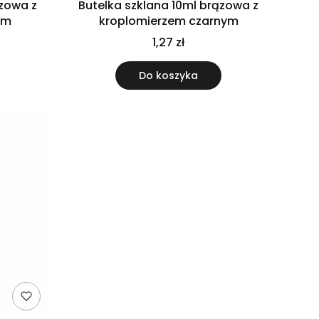
ązowa z
Butelka szklana 10ml brązowa z
ym
kroplomierzem czarnym
1,27 zł
Do koszyka