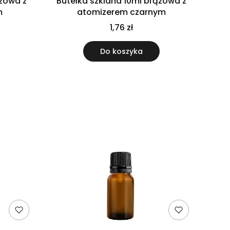
ązowa z
Butelka szklana 10ml brązowa z
m
atomizerem czarnym
1,76 zł
Do koszyka