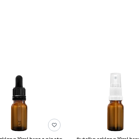
duktów