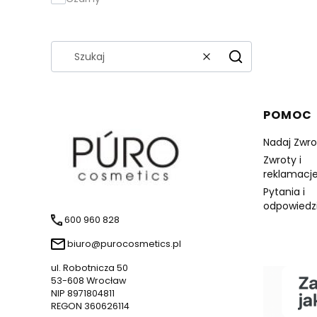
Wyczyść
Szukaj
Linki 
POMOC
Nadaj Zwro
Zwroty i
reklamacje
Pytania i
odpowiedz
600 960 828
biuro@purocosmetics.pl
ul. Robotnicza 50
53-608 Wrocław
NIP 8971804811
REGON 360626114