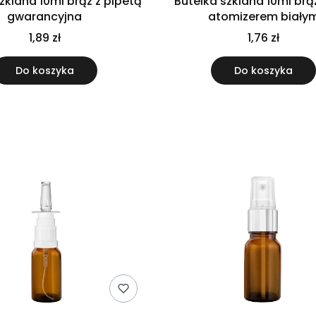
zklana 10ml brąz z pipetą
Butelka szklana 10ml br
gwarancyjna
atomizerem biały
1,89 zł
1,76 zł
Do koszyka
Do koszyka