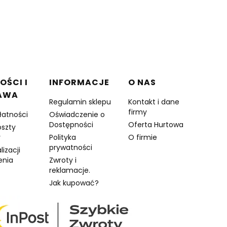
OŚCI I
INFORMACJE
O NAS
AWA
Regulamin sklepu
Kontakt i dane
firmy
łatności
Oświadczenie o
Dostępności
Oferta Hurtowa
oszty
y
Polityka
O firmie
prywatności
lizacji
enia
Zwroty i
reklamacje.
Jak kupować?