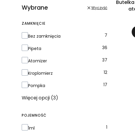
Butelka
Wybrane
Wyczyść
at
ZAMKNIĘCIE
Zamknięcie
7
Bez zamknięcia
36
Pipeta
37
Atomizer
12
Kroplomierz
17
Pompka
Więcej opcji (3)
POJEMNOŚĆ
Pojemność
1
1ml