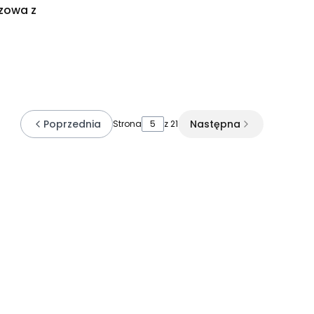
ązowa z
Poprzednia
Następna
Strona
z 21