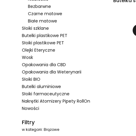
Butelka s
Bezbarwne
Czarne matowe
Białe matowe
Słoiki szklane
Butelki plastikowe PET
Słoiki plastikowe PET
Olejki Eteryczne
Wosk
Opakowania dla CBD
Opakowania dla Weterynarii
Słoiki BIO
Butelki aluminiowe
Słoiki farmaceutyczne
Nakrętki Atomizery Pipety RollOn
Nowości
Koniec menu
Filtry
w kategorii: Brązowe