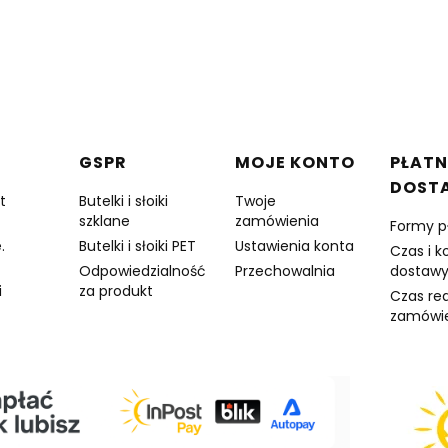
w stopce
GSPR
MOJE KONTO
PŁATN
DOST
t
Butelki i słoiki
Twoje
szklane
zamówienia
Formy p
.
Butelki i słoiki PET
Ustawienia konta
Czas i k
Odpowiedzialność
Przechowalnia
dostaw
i
za produkt
Czas rea
zamówi