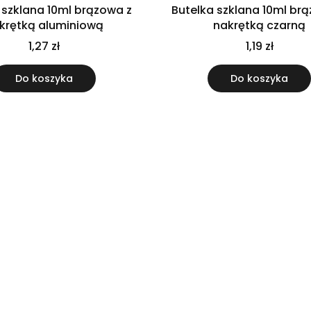
 szklana 10ml brązowa z
Butelka szklana 10ml br
krętką aluminiową
nakrętką czarną
1,27 zł
1,19 zł
Do koszyka
Do koszyka