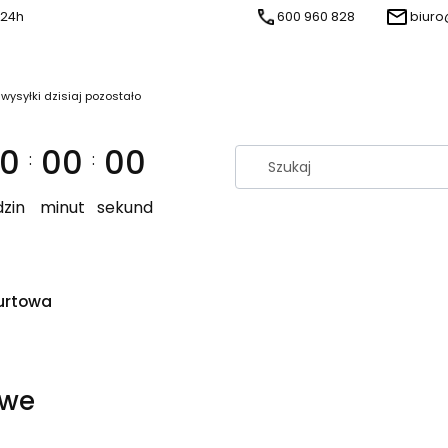
 24h
600 960 828
biuro
 wysyłki dzisiaj pozostało
0
00
00
:
:
zin
minut
sekund
urtowa
owe