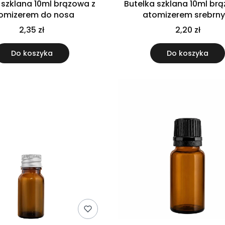
 szklana 10ml brązowa z
Butelka szklana 10ml br
omizerem do nosa
atomizerem srebrn
2,35 zł
2,20 zł
Do koszyka
Do koszyka