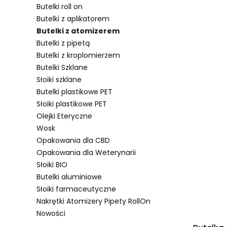
Butelki roll on
Butelki z aplikatorem
Butelki z atomizerem
Lista pro
Butelki z pipetą
Butelki z kroplomierzem
Butelki Szklane
Słoiki szklane
Butelki plastikowe PET
Słoiki plastikowe PET
Olejki Eteryczne
Wosk
Opakowania dla CBD
Opakowania dla Weterynarii
Słoiki BIO
Butelki aluminiowe
Słoiki farmaceutyczne
Nakrętki Atomizery Pipety RollOn
Nowości
Koniec menu