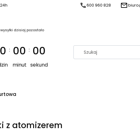
 24h
600 960 828
biuro
 wysyłki dzisiaj pozostało
0
00
00
:
:
zin
minut
sekund
urtowa
ki z atomizerem