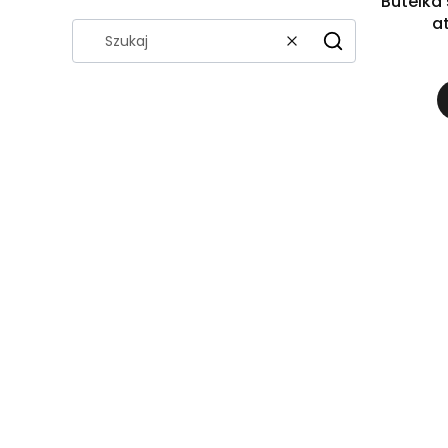
Butelka 
a
Wyczyść
Szukaj