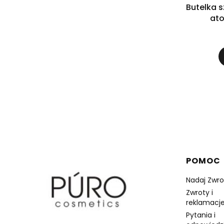
Butelka 
ato
Linki 
POMOC
Nadaj Zwro
Zwroty i
reklamacje
Pytania i