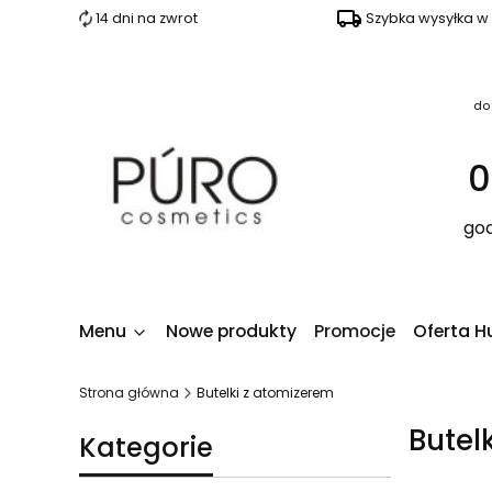
14 dni na zwrot
Szybka wysyłka w
do
0
god
Menu
Nowe produkty
Promocje
Oferta H
Strona główna
Butelki z atomizerem
Butel
Kategorie