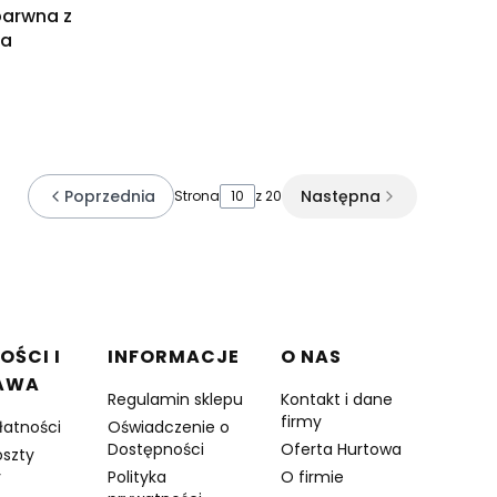
barwna z
sa
Poprzednia
Następna
Strona
z 20
OŚCI I
INFORMACJE
O NAS
AWA
Regulamin sklepu
Kontakt i dane
firmy
łatności
Oświadczenie o
Dostępności
Oferta Hurtowa
oszty
y
Polityka
O firmie