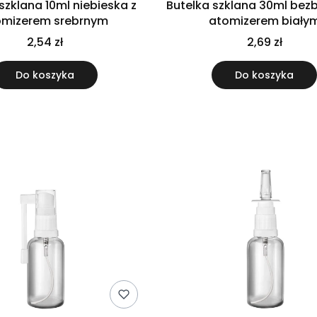
szklana 10ml niebieska z
Butelka szklana 30ml bez
omizerem srebrnym
atomizerem biały
2,54 zł
2,69 zł
Do koszyka
Do koszyka