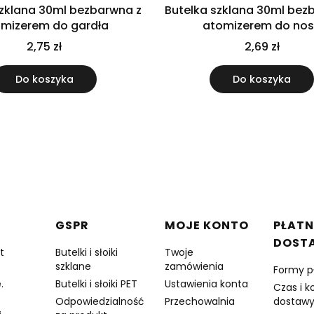
szklana 30ml bezbarwna z
Butelka szklana 30ml bez
mizerem do gardła
atomizerem do no
2,75 zł
2,69 zł
Do koszyka
Do koszyka
w stopce
GSPR
MOJE KONTO
PŁATN
DOST
t
Butelki i słoiki
Twoje
szklane
zamówienia
Formy p
.
Butelki i słoiki PET
Ustawienia konta
Czas i k
Odpowiedzialność
Przechowalnia
dostaw