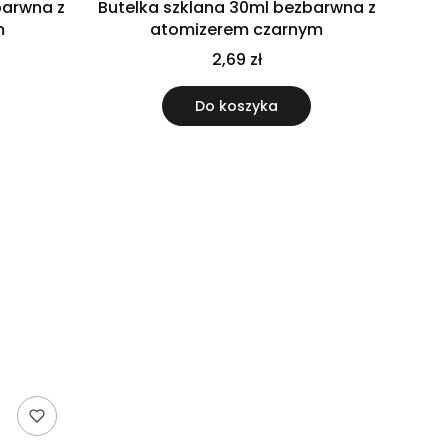
barwna z
Butelka szklana 30ml bezbarwna z
m
atomizerem czarnym
2,69 zł
Do koszyka