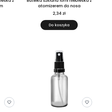
ieska z
Butelka szklana 10ml niebieska z
ym
atomizerem do nosa
2,34 zł
Do koszyka