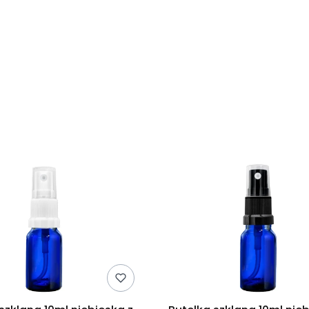
duktów