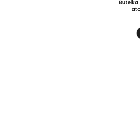
Butelka 
at