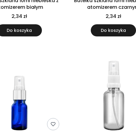
szklana 10ml niebieska z
Butelka szklana 10ml nieb
tomizerem białym
atomizerem czarn
2,34 zł
2,34 zł
Do koszyka
Do koszyka