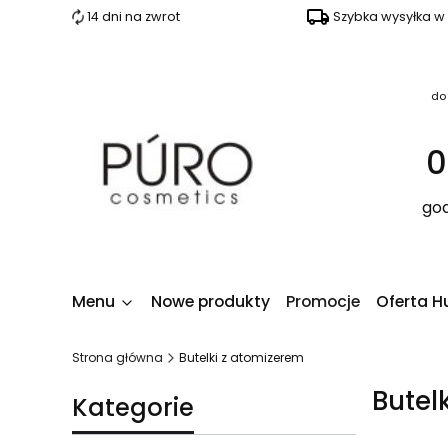
14 dni na zwrot
Szybka wysyłka w
do
0
god
Menu
Nowe produkty
Promocje
Oferta H
Strona główna
Butelki z atomizerem
Butel
Kategorie