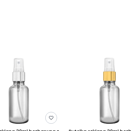
duktów