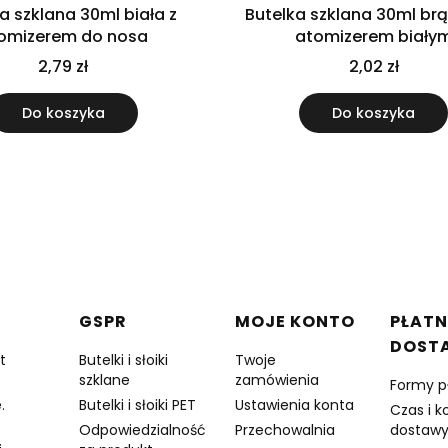
a szklana 30ml biała z
Butelka szklana 30ml br
omizerem do nosa
atomizerem biały
2,79 zł
2,02 zł
Do koszyka
Do koszyka
w stopce
GSPR
MOJE KONTO
PŁATN
DOST
t
Butelki i słoiki
Twoje
szklane
zamówienia
Formy p
.
Butelki i słoiki PET
Ustawienia konta
Czas i k
Odpowiedzialność
Przechowalnia
dostaw