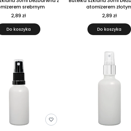
szklana 30ml bezbarwna z
Butelka szklana 30ml bez
omizerem srebrnym
atomizerem złoty
2,89 zł
2,89 zł
Do koszyka
Do koszyka