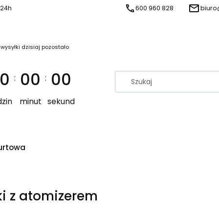
 24h
600 960 828
biuro
 wysyłki dzisiaj pozostało
0
00
00
:
:
zin
minut
sekund
urtowa
ki z atomizerem