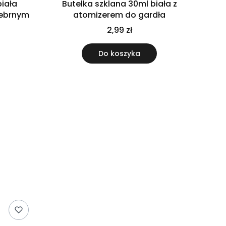
biała
Butelka szklana 30ml biała z
rebrnym
atomizerem do gardła
2,99 zł
Do koszyka