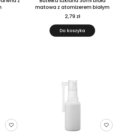
barwna z
Butelka szklana 30ml biała
m
matowa z atomizerem białym
2,79 zł
Do koszyka