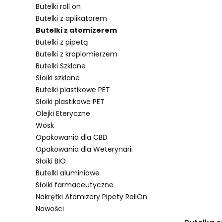
Butelki roll on
Butelki z aplikatorem
Butelki z atomizerem
Lista pro
Butelki z pipetą
Butelki z kroplomierzem
Butelki Szklane
Słoiki szklane
Butelki plastikowe PET
Słoiki plastikowe PET
Olejki Eteryczne
Wosk
Opakowania dla CBD
Opakowania dla Weterynarii
Słoiki BIO
Butelki aluminiowe
Słoiki farmaceutyczne
Nakrętki Atomizery Pipety RollOn
Nowości
Koniec menu