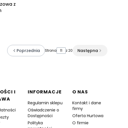
ązowa z
m
Poprzednia
Następna
Strona
z 20
OŚCI I
INFORMACJE
O NAS
AWA
Regulamin sklepu
Kontakt i dane
firmy
łatności
Oświadczenie o
Dostępności
Oferta Hurtowa
oszty
y
Polityka
O firmie