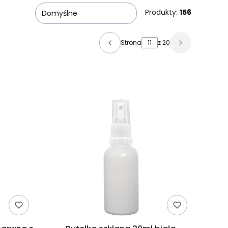
Produkty:
156
Domyślne
Strona
z 20