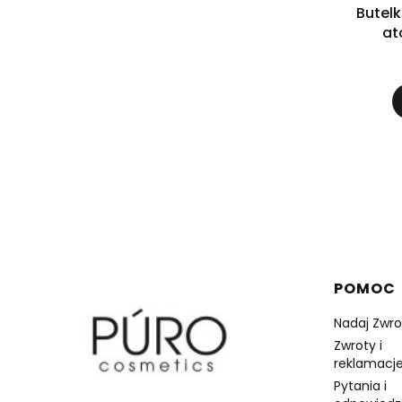
Butelk
at
Linki 
POMOC
Nadaj Zwro
Zwroty i
reklamacje
Pytania i