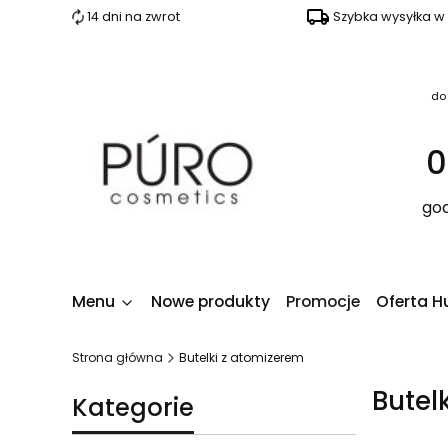
14 dni na zwrot
Szybka wysyłka w
do
0
god
Menu
Nowe produkty
Promocje
Oferta H
Strona główna
Butelki z atomizerem
Butel
Kategorie