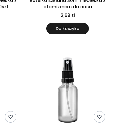
bieska z
Butelka szklana 30ml niebieska z
0szt
atomizerem do nosa
2,69 zł
Do koszyka