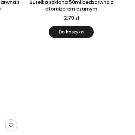
barwna z
Butelka szklana 50ml bezbarwna z
m
atomizerem czarnym
2,79 zł
Do koszyka