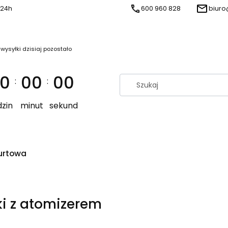
 24h
600 960 828
biuro
 wysyłki dzisiaj pozostało
0
00
00
:
:
zin
minut
sekund
urtowa
ki z atomizerem