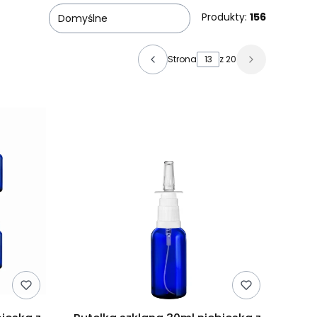
Produkty:
156
Domyślne
Strona
z 20