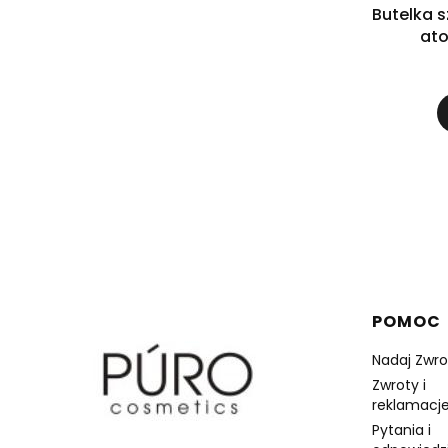
Butelka 
ato
Linki 
POMOC
Nadaj Zwro
Zwroty i
reklamacje
Pytania i