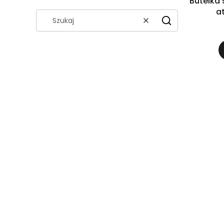
Butelka 
a
Wyczyść
Szukaj