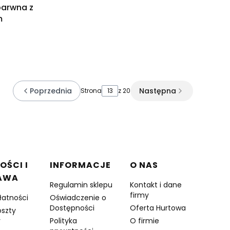
barwna z
m
Poprzednia
Następna
Strona
z 20
OŚCI I
INFORMACJE
O NAS
AWA
Regulamin sklepu
Kontakt i dane
firmy
łatności
Oświadczenie o
Dostępności
Oferta Hurtowa
oszty
y
Polityka
O firmie