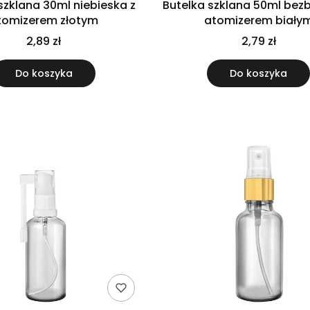
szklana 30ml niebieska z
Butelka szklana 50ml bez
tomizerem złotym
atomizerem biały
2,89 zł
2,79 zł
Do koszyka
Do koszyka