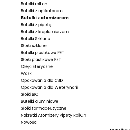
Butelki roll on
Butelki z aplikatorem
Butelki z atomizerem
Lista pro
Butelki z pipetą
Butelki z kroplomierzem
Butelki Szklane
Słoiki szklane
Butelki plastikowe PET
Słoiki plastikowe PET
Olejki Eteryczne
Wosk
Opakowania dla CBD
Opakowania dla Weterynarii
Słoiki BIO
Butelki aluminiowe
Słoiki farmaceutyczne
Nakrętki Atomizery Pipety RollOn
Nowości
Koniec menu