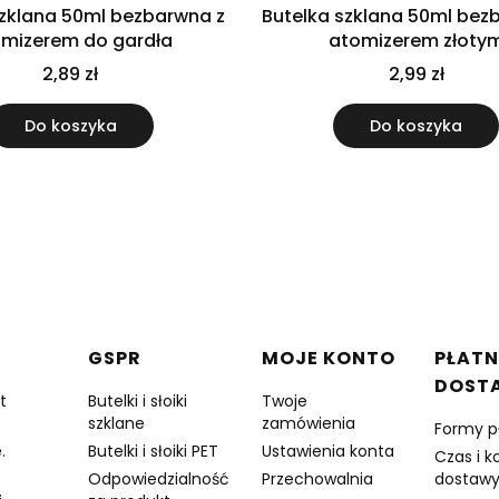
szklana 50ml bezbarwna z
Butelka szklana 50ml bez
mizerem do gardła
atomizerem złoty
2,89 zł
2,99 zł
Do koszyka
Do koszyka
w stopce
GSPR
MOJE KONTO
PŁATN
DOST
t
Butelki i słoiki
Twoje
szklane
zamówienia
Formy p
.
Butelki i słoiki PET
Ustawienia konta
Czas i k
Odpowiedzialność
Przechowalnia
dostaw