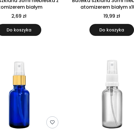
szklana 30ml niebieska z
Butelka szklana 30ml nie
tomizerem białym
atomizerem białym x1
2,69 zł
19,99 zł
Do koszyka
Do koszyka