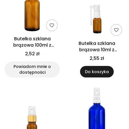
Butelka szklana
Butelka szklana
brązowa 100ml z
brązowa 10ml z
atomizerem srebrnym
2,52 zł
atomizerem do gardła
2,55 zł
Powiadom mnie o
Do koszyka
dostępności