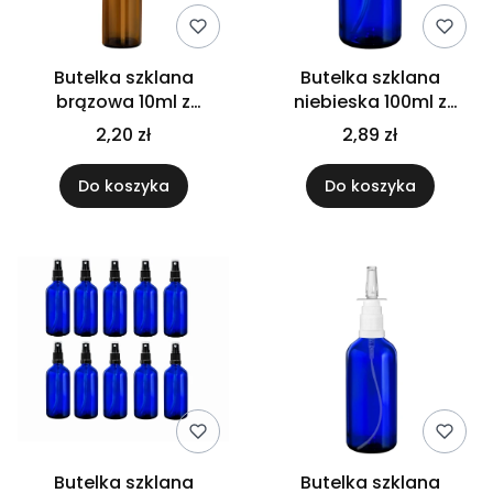
Butelka szklana
Butelka szklana
brązowa 10ml z
niebieska 100ml z
atomizerem złotym
atomizerem białym
2,20 zł
2,89 zł
Do koszyka
Do koszyka
Butelka szklana
Butelka szklana