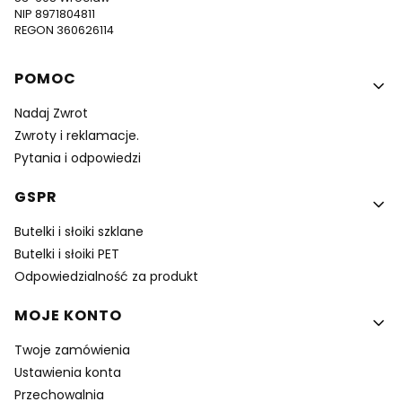
NIP 8971804811
REGON 360626114
Linki w stopce
POMOC
Nadaj Zwrot
Zwroty i reklamacje.
Pytania i odpowiedzi
GSPR
Butelki i słoiki szklane
Butelki i słoiki PET
Odpowiedzialność za produkt
MOJE KONTO
Twoje zamówienia
Ustawienia konta
Przechowalnia