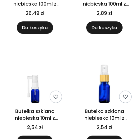
niebieska 100ml z
niebieska 100ml z
atomizerem czarnym
atomizerem do nosa
26,49 zł
2,89 zł
x10szt
Do koszyka
Do koszyka
Butelka szklana
Butelka szklana
niebieska 10ml z
niebieska 10ml z
atomizerem do gardła
atomizerem złotym
2,54 zł
2,54 zł