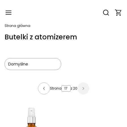
Produ
Otwórz wy
Strona główna
Butelki z atomizerem
Domyślne
Lista produktów
Strona
z 20