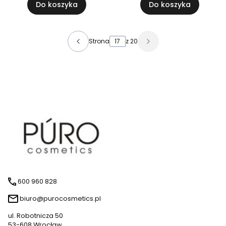
Do koszyka
Do koszyka
Strona
z 20
600 960 828
biuro@purocosmetics.pl
ul. Robotnicza 50
53-608 Wrocław