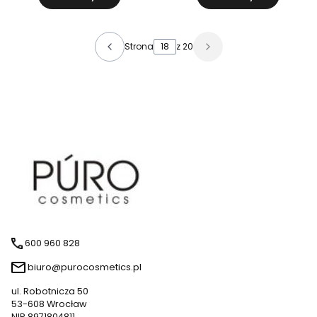
Strona
z 20
600 960 828
biuro@purocosmetics.pl
ul. Robotnicza 50
53-608 Wrocław
NIP 8971804811