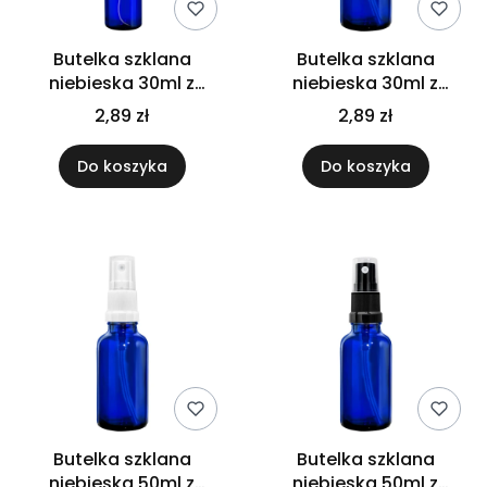
Butelka szklana
Butelka szklana
niebieska 30ml z
niebieska 30ml z
atomizerem do gardła
atomizerem srebrnym
2,89 zł
2,89 zł
spray
Do koszyka
Do koszyka
Butelka szklana
Butelka szklana
niebieska 50ml z
niebieska 50ml z