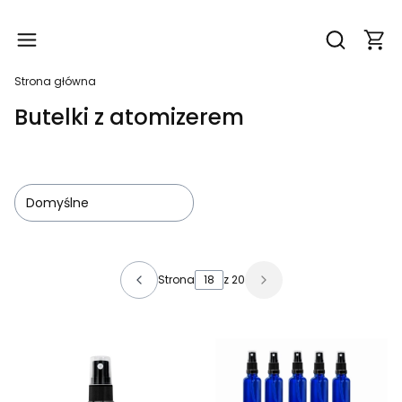
Produ
Otwórz wy
Strona główna
Butelki z atomizerem
Domyślne
Lista produktów
Strona
z 20