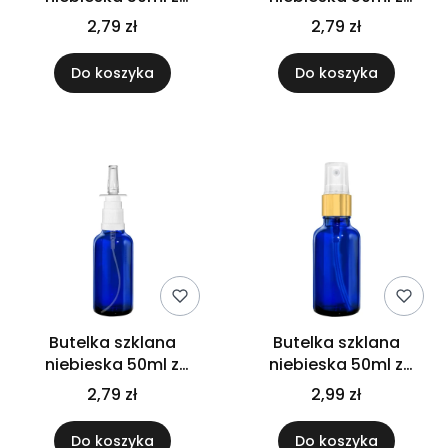
atomizerem białym
atomizerem czarnym
2,79 zł
2,79 zł
Do koszyka
Do koszyka
Butelka szklana
Butelka szklana
niebieska 50ml z
niebieska 50ml z
atomizerem do nosa
atomizerem złotym
2,79 zł
2,99 zł
Do koszyka
Do koszyka