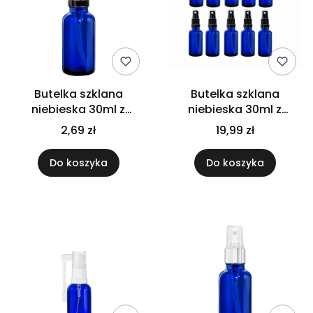
Butelka szklana
Butelka szklana
niebieska 30ml z
niebieska 30ml z
atomizerem czarnym
atomizerem czarnym X
2,69 zł
19,99 zł
10
Do koszyka
Do koszyka