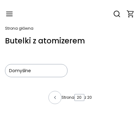
Produ
Otwórz wy
Strona główna
Butelki z atomizerem
Domyślne
Lista produktów
Strona
z 20