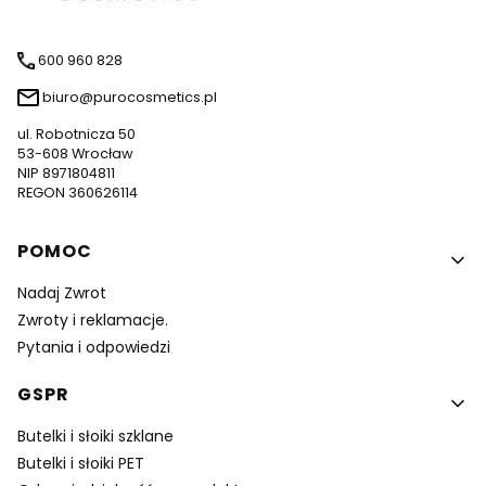
600 960 828
biuro@purocosmetics.pl
ul. Robotnicza 50
53-608 Wrocław
NIP 8971804811
REGON 360626114
Linki w stopce
POMOC
Nadaj Zwrot
Zwroty i reklamacje.
Pytania i odpowiedzi
GSPR
Butelki i słoiki szklane
Butelki i słoiki PET