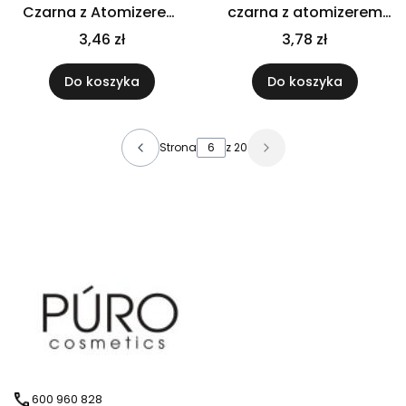
Czarna z Atomizerem
czarna z atomizerem
do Nosa
srebrnym
3,46 zł
3,78 zł
Do koszyka
Do koszyka
Strona
z 20
600 960 828