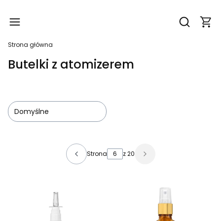
Produ
Otwórz wy
Strona główna
Butelki z atomizerem
Domyślne
Lista produktów
Strona
z 20