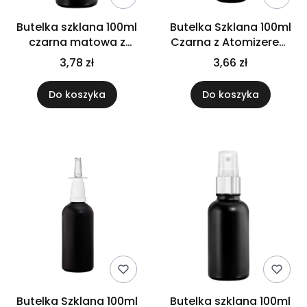
Butelka szklana 100ml
Butelka Szklana 100ml
czarna matowa z
Czarna z Atomizerem
atomizerem złotym
do Gardła
3,78 zł
3,66 zł
Do koszyka
Do koszyka
Butelka Szklana 100ml
Butelka szklana 100ml