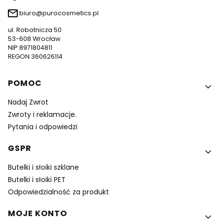
biuro@purocosmetics.pl
ul. Robotnicza 50
53-608 Wrocław
NIP 8971804811
REGON 360626114
Linki w stopce
POMOC
Nadaj Zwrot
Zwroty i reklamacje.
Pytania i odpowiedzi
GSPR
Butelki i słoiki szklane
Butelki i słoiki PET
Odpowiedzialność za produkt
MOJE KONTO