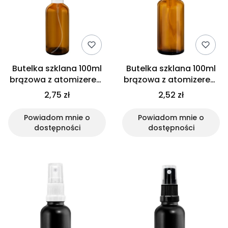
Butelka szklana 100ml
Butelka szklana 100ml
brązowa z atomizerem
brązowa z atomizerem
do nosa
złotym
2,75 zł
2,52 zł
Powiadom mnie o
Powiadom mnie o
dostępności
dostępności