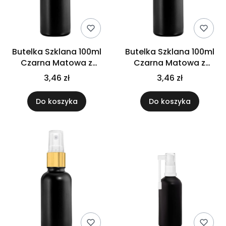
Butelka Szklana 100ml
Butelka Szklana 100ml
Czarna Matowa z
Czarna Matowa z
Atomizerem Białym
Atomizerem Czarnym
3,46 zł
3,46 zł
Do koszyka
Do koszyka