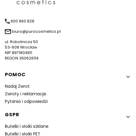
600 960 828
biuro@purocosmetics.pl
ul. Robotnicza 50
53-608 Wrocław
NIP 8971804811
REGON 360626114
Linki w stopce
POMOC
Nadaj Zwrot
Zwroty i reklamacje.
Pytania i odpowiedzi
GSPR
Butelki i słoiki szklane
Butelki i słoiki PET