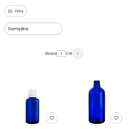
Filtry
Domyślne
Lista produktów
Strona
z 14