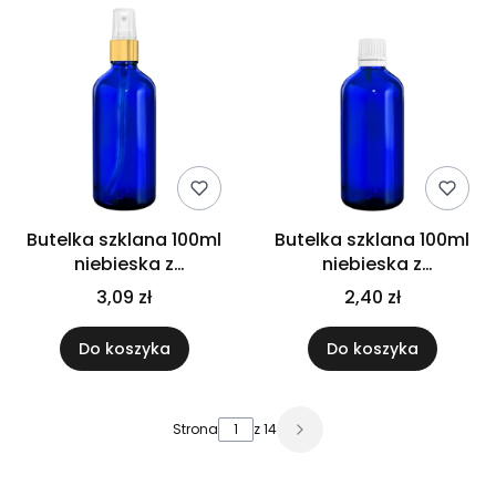
Butelka szklana 100ml
Butelka szklana 100ml
niebieska z
niebieska z
atomizerem złotym
kroplomierzem białym
3,09 zł
2,40 zł
Do koszyka
Do koszyka
Strona
z 14