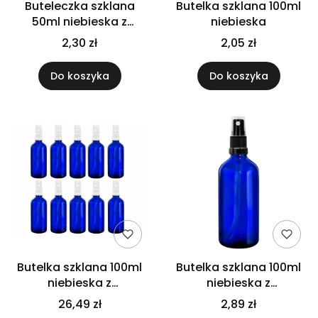
Buteleczka szklana
Butelka szklana 100ml
50ml niebieska z
niebieska
kroplomierzem białym
2,30 zł
2,05 zł
Do koszyka
Do koszyka
Butelka szklana 100ml
Butelka szklana 100ml
niebieska z
niebieska z
atomizerem białym
atomizerem czarnym
26,49 zł
2,89 zł
x10szt