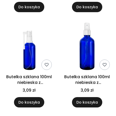
Do koszyka
Do koszyka
Butelka szklana 100ml
Butelka szklana 100ml
niebieska z
niebieska z
atomizerem do gardła
atomizerem srebrnym
3,09 zł
3,09 zł
Do koszyka
Do koszyka