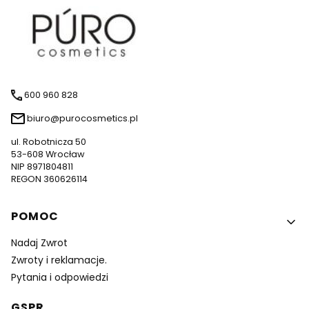
600 960 828
biuro@purocosmetics.pl
ul. Robotnicza 50
53-608 Wrocław
NIP 8971804811
REGON 360626114
Linki w stopce
POMOC
Nadaj Zwrot
Zwroty i reklamacje.
Pytania i odpowiedzi
GSPR