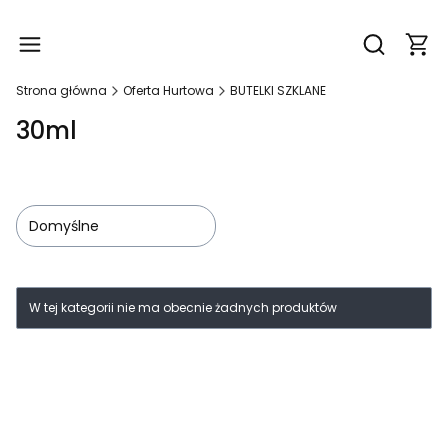
Produ
Otwórz wy
Strona główna
Oferta Hurtowa
BUTELKI SZKLANE
30ml
Domyślne
Lista produktów
W tej kategorii nie ma obecnie żadnych produktów