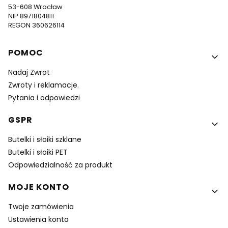
53-608 Wrocław
NIP 8971804811
REGON 360626114
Linki w stopce
POMOC
Nadaj Zwrot
Zwroty i reklamacje.
Pytania i odpowiedzi
GSPR
Butelki i słoiki szklane
Butelki i słoiki PET
Odpowiedzialność za produkt
MOJE KONTO
Twoje zamówienia
Ustawienia konta