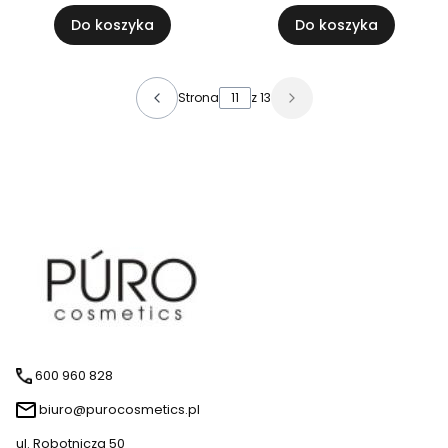
Do koszyka
Do koszyka
Strona
z 13
600 960 828
biuro@purocosmetics.pl
ul. Robotnicza 50