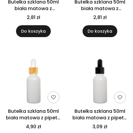
Butelka szklana 50ml
Butelka szklana 50ml
biała matowa z
biała matowa z
pędzelkiem białym
pędzelkiem czarnym
2,81 zł
2,81 zł
Do koszyka
Do koszyka
Butelka szklana 50ml
Butelka szklana 50ml
biała matowa z pipetą
biała matowa z pipetą
bambusową
czarną
4,90 zł
3,09 zł