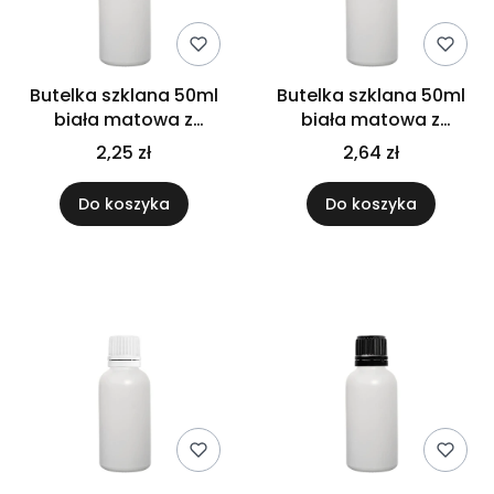
Butelka szklana 50ml
Butelka szklana 50ml
biała matowa z
biała matowa z
nakrętką czarną
nakrętką plastikową
2,25 zł
2,64 zł
Do koszyka
Do koszyka