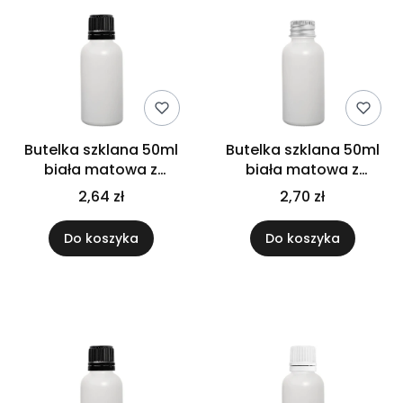
Butelka szklana 50ml
Butelka szklana 50ml
biała matowa z
biała matowa z
kroplomierzem
nakrętką aluminiową
2,64 zł
2,70 zł
czarnym
Do koszyka
Do koszyka