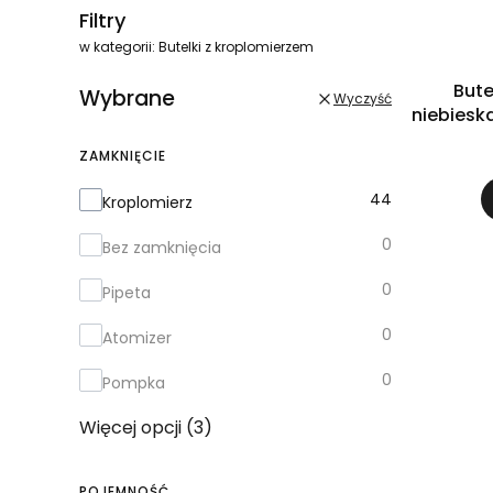
Filtry
w kategorii: Butelki z kroplomierzem
Bute
Wybrane
Wyczyść
niebiesk
ZAMKNIĘCIE
Zamknięcie
44
Kroplomierz
0
Bez zamknięcia
0
Pipeta
0
Atomizer
0
Pompka
Więcej opcji (3)
POJEMNOŚĆ