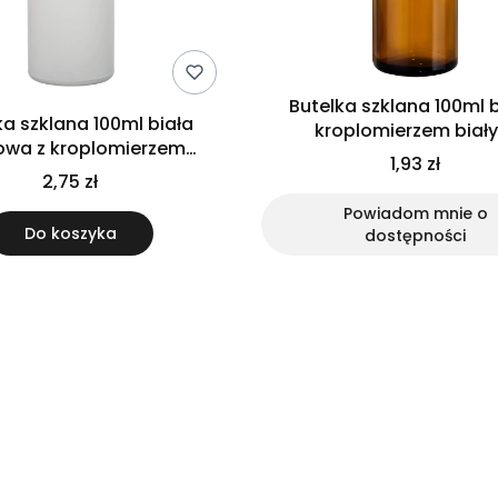
Butelka szklana 100ml b
ka szklana 100ml biała
kroplomierzem biał
wa z kroplomierzem
1,93 zł
czarnym
2,75 zł
Powiadom mnie o
Do koszyka
dostępności