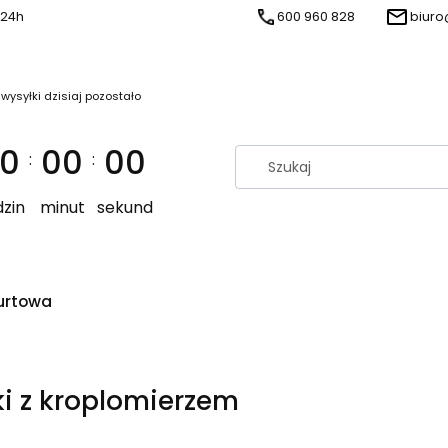
 24h
600 960 828
biuro
 wysyłki dzisiaj pozostało
0
00
00
:
:
zin
minut
sekund
urtowa
ki z kroplomierzem