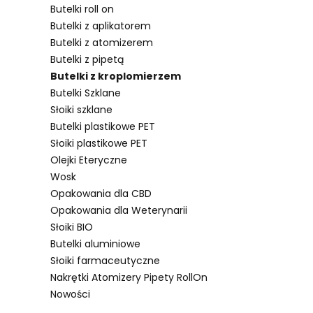
Butelki roll on
Butelki z aplikatorem
Butelki z atomizerem
Butelki z pipetą
Butelki z kroplomierzem
Butelki Szklane
Lista pro
Słoiki szklane
Butelki plastikowe PET
Słoiki plastikowe PET
Olejki Eteryczne
Wosk
Opakowania dla CBD
Opakowania dla Weterynarii
Słoiki BIO
Butelki aluminiowe
Słoiki farmaceutyczne
Nakrętki Atomizery Pipety RollOn
Nowości
Koniec menu