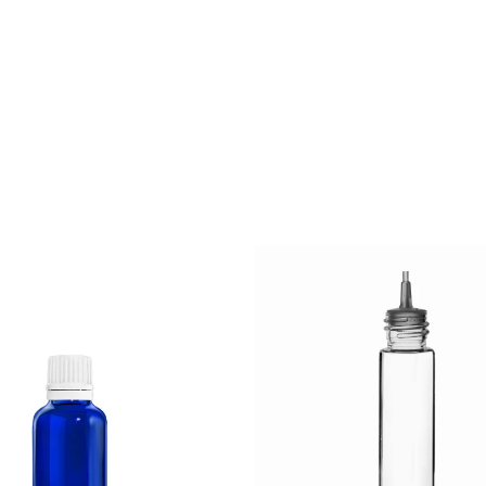
duktów