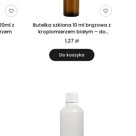
20ml z
Butelka szklana 10 ml brązowa z
erzem
kroplomierzem białym – do
olejków i serum
1,27 zł
Do koszyka