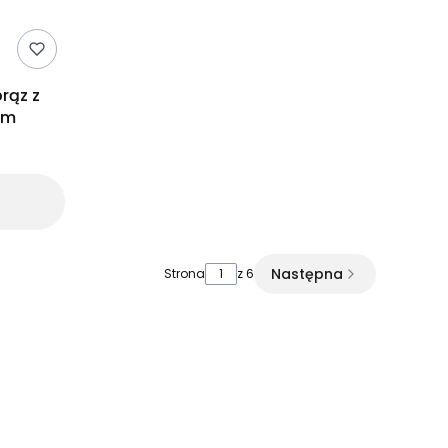
rąz z
ym
Następna
Strona
z 6