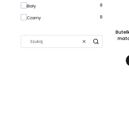
8
Biały
8
Czarny
Butel
mato
Wyczyść
Szukaj