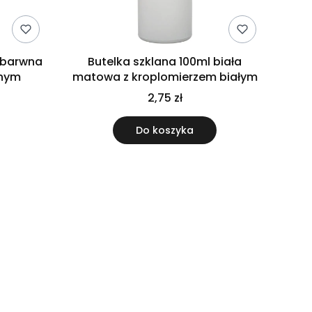
ezbarwna
Butelka szklana 100ml biała
rnym
matowa z kroplomierzem białym
2,75 zł
Do koszyka