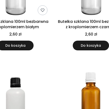
szklana 100ml bezbarwna
Butelka szklana 100ml b
roplomierzem białym
z kroplomierzem cza
2,60 zł
2,60 zł
Do koszyka
Do koszyka