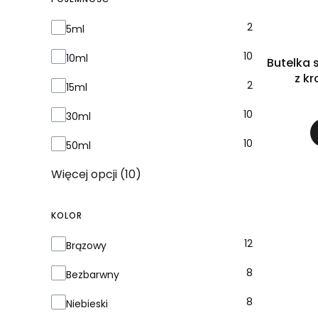
Pojemność
2
5ml
10
10ml
Butelka 
z k
2
15ml
10
30ml
10
50ml
Więcej opcji (10)
KOLOR
Kolor
12
Brązowy
8
Bezbarwny
8
Niebieski