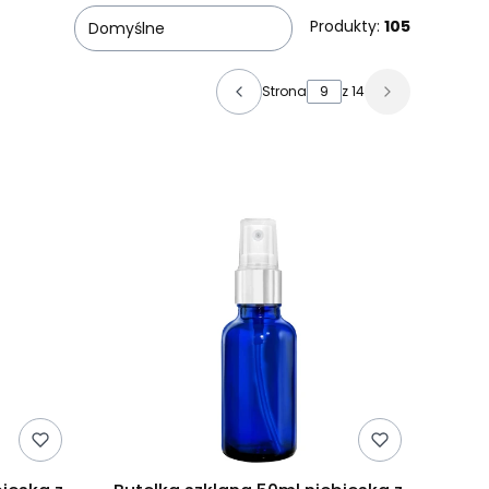
Produkty:
105
Domyślne
Strona
z 14