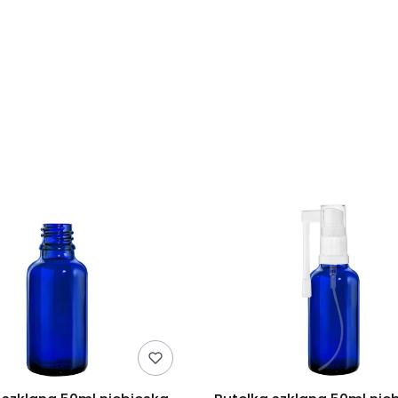
duktów