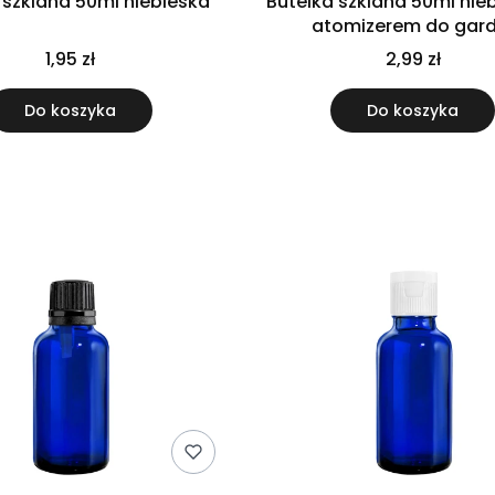
 szklana 50ml niebieska
Butelka szklana 50ml nie
atomizerem do gard
1,95 zł
2,99 zł
Do koszyka
Do koszyka