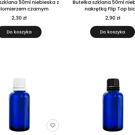
szklana 50ml niebieska z
Butelka szklana 50ml nie
plomierzem czarnym
nakrętką Flip Top bi
2,30 zł
2,90 zł
Do koszyka
Do koszyka