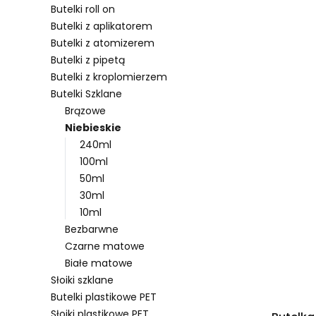
Butelki roll on
Butelki z aplikatorem
Butelki z atomizerem
Lista pro
Butelki z pipetą
Butelki z kroplomierzem
Butelki Szklane
Brązowe
Niebieskie
240ml
100ml
50ml
30ml
10ml
Bezbarwne
Czarne matowe
Białe matowe
Słoiki szklane
Butelki plastikowe PET
Słoiki plastikowe PET