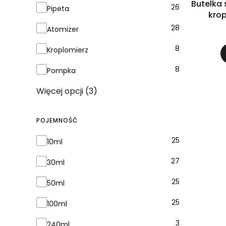
Butelka 
26
Pipeta
kro
28
Atomizer
8
Kroplomierz
8
Pompka
Więcej opcji (3)
POJEMNOŚĆ
Pojemność
25
10ml
27
30ml
25
50ml
25
100ml
3
240ml