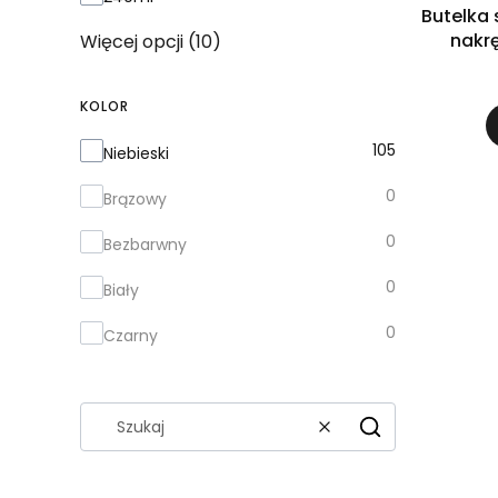
Butelka 
nakrę
Więcej opcji (10)
KOLOR
Kolor
105
Niebieski
0
Brązowy
0
Bezbarwny
0
Biały
0
Czarny
Wyczyść
Szukaj