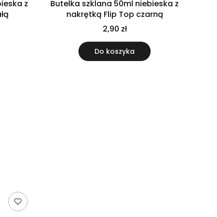
bieska z
Butelka szklana 50ml niebieska z
ałą
nakrętką Flip Top czarną
2,90 zł
Do koszyka