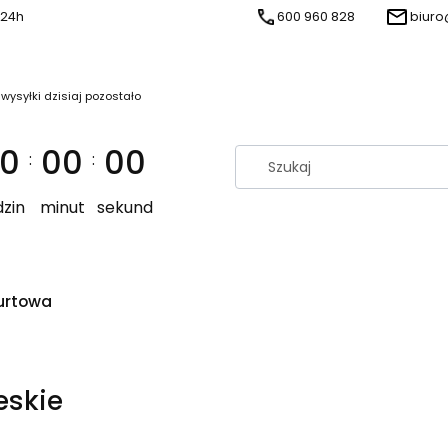
 24h
600 960 828
biuro
 wysyłki dzisiaj pozostało
0
00
00
:
:
zin
minut
sekund
urtowa
eskie