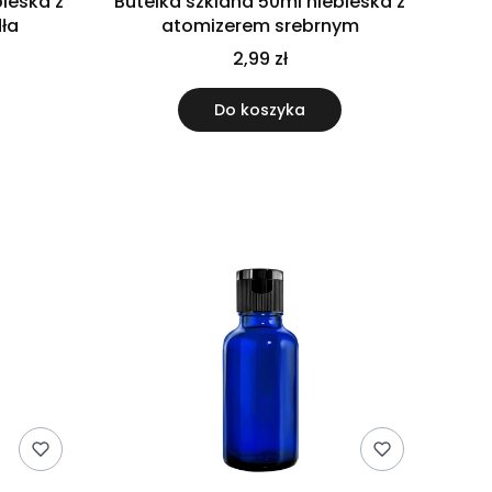
bieska z
Butelka szklana 50ml niebieska z
ła
atomizerem srebrnym
2,99 zł
Do koszyka