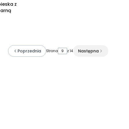
bieska z
zarną
Poprzednia
Następna
Strona
z 14