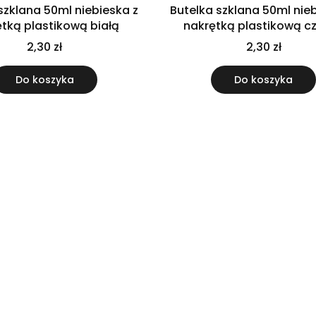
szklana 50ml niebieska z
Butelka szklana 50ml nie
tką plastikową białą
nakrętką plastikową c
2,30 zł
2,30 zł
Do koszyka
Do koszyka