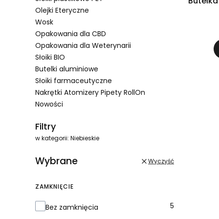
Butelka
Olejki Eteryczne
Wosk
Opakowania dla CBD
Opakowania dla Weterynarii
Słoiki BIO
Butelki aluminiowe
Słoiki farmaceutyczne
Nakrętki Atomizery Pipety RollOn
Nowości
Koniec menu
Filtry
w kategorii: Niebieskie
Wybrane
Wyczyść
ZAMKNIĘCIE
Zamknięcie
5
Bez zamknięcia