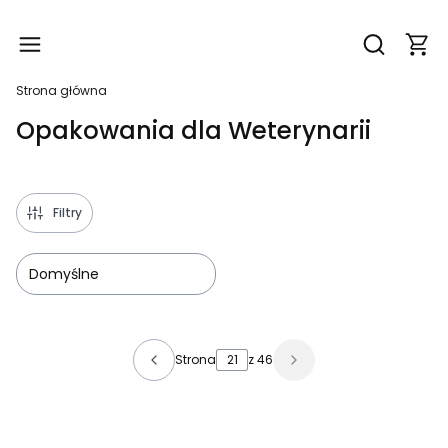
Produ
Otwórz wy
Strona główna
Opakowania dla Weterynarii
Filtry
Domyślne
Lista produktów
Strona
z 46