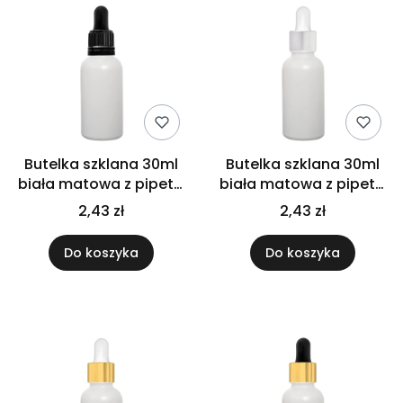
Butelka szklana 30ml
Butelka szklana 30ml
biała matowa z pipetą
biała matowa z pipetą
gwarancyjną
srebrną
2,43 zł
2,43 zł
Do koszyka
Do koszyka