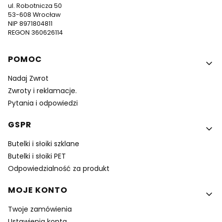
ul. Robotnicza 50
53-608 Wrocław
NIP 8971804811
REGON 360626114
Linki w stopce
POMOC
Nadaj Zwrot
Zwroty i reklamacje.
Pytania i odpowiedzi
GSPR
Butelki i słoiki szklane
Butelki i słoiki PET
Odpowiedzialność za produkt
MOJE KONTO
Twoje zamówienia
Ustawienia konta