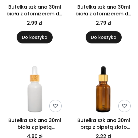
Butelka szklana 30ml
Butelka szklana 30ml
biała z atomizerem do
biała z atomizerem do
gardła
nosa
2,99 zł
2,79 zł
Do koszyka
Do koszyka
Butelka szklana 30ml
Butelka szklana 30ml
biała z pipetą
brąz z pipetą złoto
bambusową
czarną
4,80 zł
2,22 zł