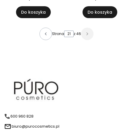
Do koszyka
Do koszyka
Strona
z 46
600 960 828
biuro@purocosmetics.pl