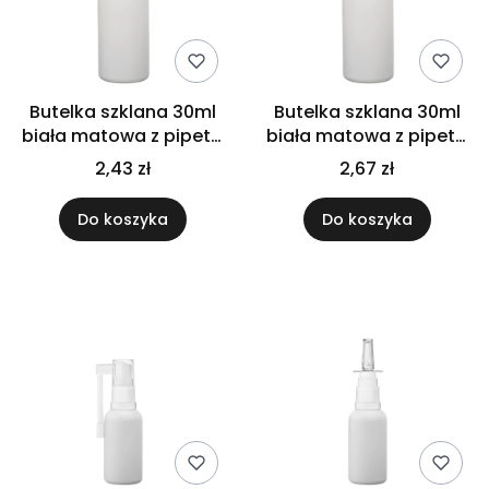
Butelka szklana 30ml
Butelka szklana 30ml
biała matowa z pipetą
biała matowa z pipetą
złoto białą
złoto czarną
2,43 zł
2,67 zł
Do koszyka
Do koszyka