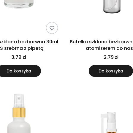
 szklana bezbarwna 30ml
Butelka szklana bezbarwn
S srebrna z pipetą
atomizerem do no
3,79 zł
2,79 zł
Do koszyka
Do koszyka