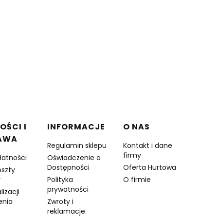
OŚCI I
INFORMACJE
O NAS
AWA
Regulamin sklepu
Kontakt i dane
firmy
łatności
Oświadczenie o
Dostępności
Oferta Hurtowa
oszty
y
Polityka
O firmie
prywatności
lizacji
enia
Zwroty i
reklamacje.