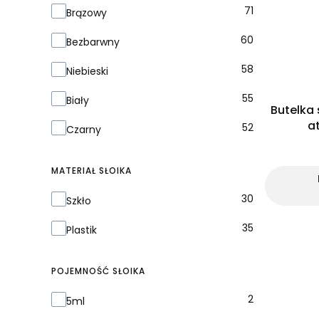
Kolor
71
Brązowy
60
Bezbarwny
58
Niebieski
55
Biały
Butelka 
a
52
Czarny
MATERIAŁ SŁOIKA
Materiał słoika
30
Szkło
35
Plastik
POJEMNOŚĆ SŁOIKA
Pojemność słoika
2
5ml