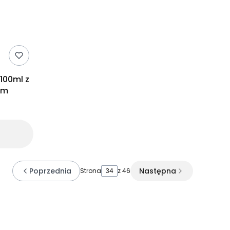
100ml z
ym
Poprzednia
Następna
Strona
z 46