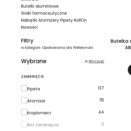
Butelki aluminiowe
Słoiki farmaceutyczne
Nakrętki Atomizery Pipety RollOn
Nowości
Koniec menu
Filtry
Butelka
AB
w kategorii: Opakowania dla Weterynarii
Wybrane
Wyczyść
ZAMKNIĘCIE
Zamknięcie
137
Pipeta
115
Atomizer
44
Kroplomierz
0
Bez zamknięcia