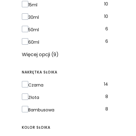
10
15ml
10
30ml
6
50ml
6
60ml
Więcej opcji (9)
NAKRĘTKA SŁOIKA
Nakrętka słoika
14
Czarna
8
Złota
8
Bambusowa
KOLOR SŁOIKA