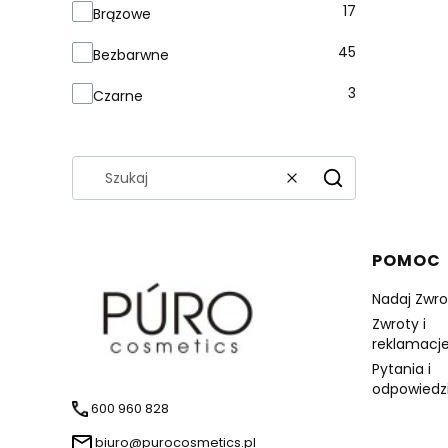
Kolor słoika
17
Brązowe
45
Bezbarwne
3
Czarne
Wyczyść
Szukaj
Linki 
POMOC
Nadaj Zwro
Zwroty i
reklamacje
Pytania i
odpowiedz
600 960 828
biuro@purocosmetics.pl