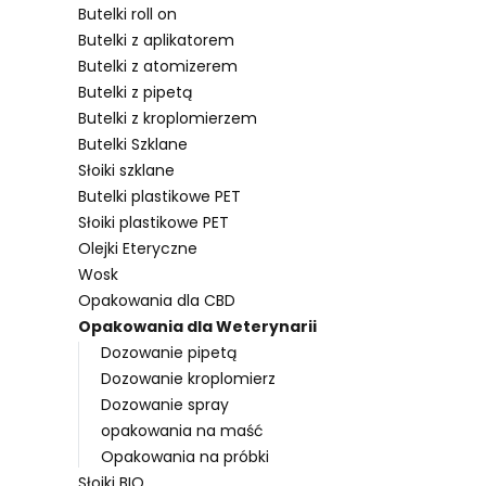
Butelki roll on
Butelki z aplikatorem
Butelki z atomizerem
Lista pro
Butelki z pipetą
Butelki z kroplomierzem
Butelki Szklane
Słoiki szklane
Butelki plastikowe PET
Słoiki plastikowe PET
Olejki Eteryczne
Wosk
Opakowania dla CBD
Opakowania dla Weterynarii
Dozowanie pipetą
Dozowanie kroplomierz
Dozowanie spray
opakowania na maść
Opakowania na próbki
Słoiki BIO