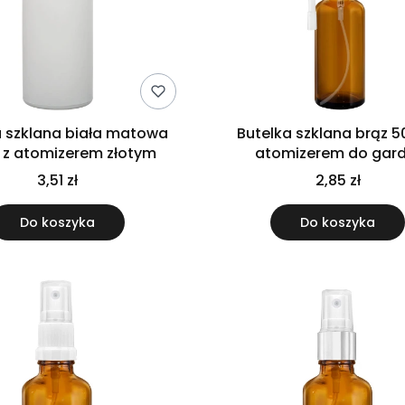
a szklana biała matowa
Butelka szklana brąz 5
 z atomizerem złotym
atomizerem do gard
3,51 zł
2,85 zł
Do koszyka
Do koszyka