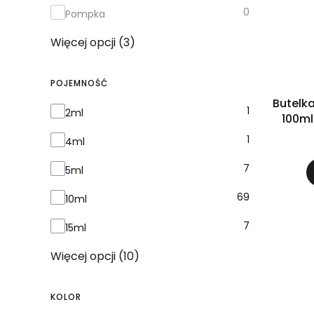
0
Pompka
Więcej opcji (3)
POJEMNOŚĆ
Butelk
Pojemność
1
2ml
100ml
1
4ml
7
5ml
69
10ml
7
15ml
Więcej opcji (10)
KOLOR