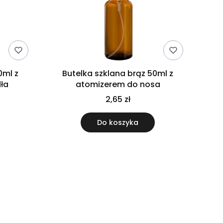
0ml z
Butelka szklana brąz 50ml z
ła
atomizerem do nosa
2,65 zł
Do koszyka