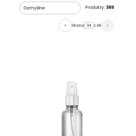
Produkty:
365
Domyślne
Strona
z 46