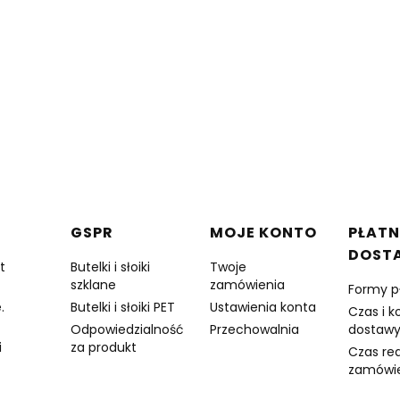
w stopce
GSPR
MOJE KONTO
PŁATN
DOST
t
Butelki i słoiki
Twoje
szklane
zamówienia
Formy p
.
Butelki i słoiki PET
Ustawienia konta
Czas i k
Odpowiedzialność
Przechowalnia
dostaw
i
za produkt
Czas rea
zamówi