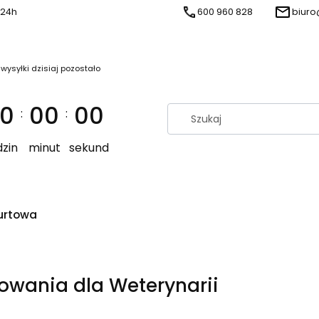
 24h
600 960 828
biuro
 wysyłki dzisiaj pozostało
0
00
00
:
:
zin
minut
sekund
urtowa
wania dla Weterynarii