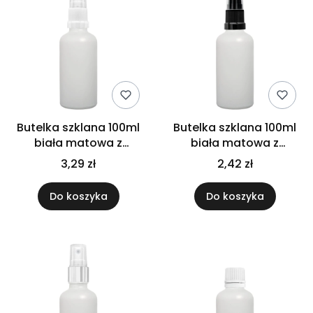
Butelka szklana 100ml
Butelka szklana 100ml
biała matowa z
biała matowa z
atomizerem białym
atomizerem czarnym
3,29 zł
2,42 zł
Do koszyka
Do koszyka