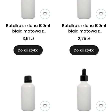
Butelka szklana 100ml
Butelka szklana 100ml
biała matowa z
biała matowa z
atomizerem srebrnym
kroplomierzem białym
3,51 zł
2,75 zł
Do koszyka
Do koszyka