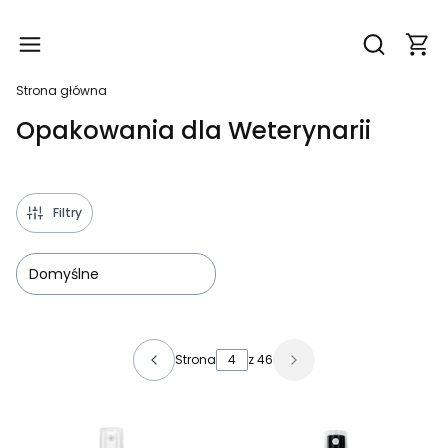
Produ
Otwórz wy
Strona główna
Opakowania dla Weterynarii
Filtry
Domyślne
Lista produktów
Strona
z 46