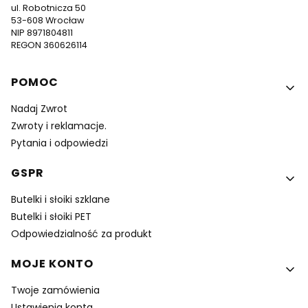
ul. Robotnicza 50
53-608 Wrocław
NIP 8971804811
REGON 360626114
Linki w stopce
POMOC
Nadaj Zwrot
Zwroty i reklamacje.
Pytania i odpowiedzi
GSPR
Butelki i słoiki szklane
Butelki i słoiki PET
Odpowiedzialność za produkt
MOJE KONTO
Twoje zamówienia
Ustawienia konta