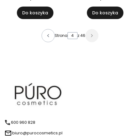
Do koszyka
Do koszyka
Strona
z 46
600 960 828
biuro@purocosmetics.pl