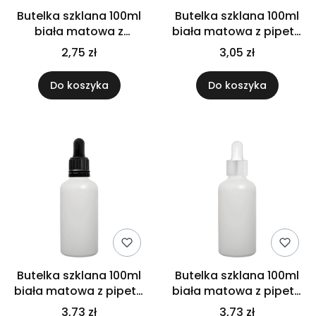
Butelka szklana 100ml
Butelka szklana 100ml
biała matowa z
biała matowa z pipetą
kroplomierzem
czarną
2,75 zł
3,05 zł
czarnym
Do koszyka
Do koszyka
Butelka szklana 100ml
Butelka szklana 100ml
biała matowa z pipetą
biała matowa z pipetą
gwarancyjną
srebrną
3,73 zł
3,73 zł