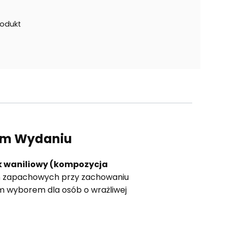
rodukt
nym Wydaniu
k waniliowy (kompozycja
ań zapachowych przy zachowaniu
nym wyborem dla osób o wrażliwej