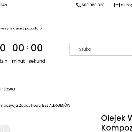
 24h
600 960 828
biuro
 wysyłki dzisiaj pozostało
0
00
00
:
:
zin
minut
sekund
urtowa
 Kompozycja Zapachowa BEZ ALERGENÓW
Olejek 
Kompoz