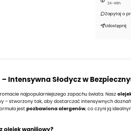
24-48h
Zapytaj o p
Udostępnij
l – Intensywna Słodycz w Bezpiecz
aromacie najpopularniejszego zapachu świata. Nasz
oleje
wy – stworzony tak, aby dostarczać intensywnych dozn
ormuła jest
pozbawiona alergenów
, co czyni ją ideal
 olejek waniliowy?