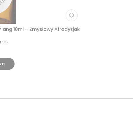
lang 10ml – Zmysłowy Afrodyzjak
TICS
ka