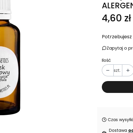
ALERG
Cena
4,60 zł
Potrzebujesz 
Zapytaj o p
Ilość
szt.
Czas wysyłki
Dostawa
od