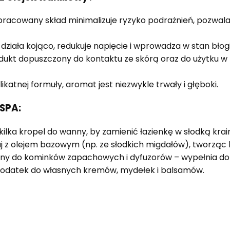
pracowany skład minimalizuje ryzyko podrażnień, pozwal
 działa kojąco, redukuje napięcie i wprowadza w stan błog
ukt dopuszczony do kontaktu ze skórą oraz do użytku w 
katnej formuły, aromat jest niezwykle trwały i głęboki.
SPA:
ilka kropel do wanny, by zamienić łazienkę w słodką krai
z olejem bazowym (np. ze słodkich migdałów), tworząc b
lny do kominków zapachowych i dyfuzorów – wypełnia do
odatek do własnych kremów, mydełek i balsamów.