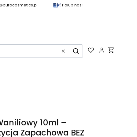
@purocosmetics.pl
Polub nas !
Produkty w k
Wyczyść
Szukaj
Waniliowy 10ml –
ycja Zapachowa BEZ