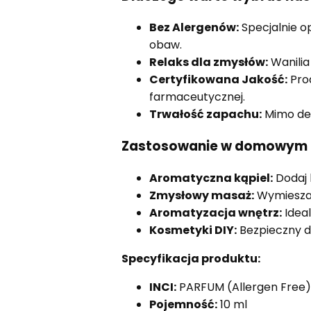
Bez Alergenów:
Specjalnie o
obaw.
Relaks dla zmysłów:
Wanilia
Certyfikowana Jakość:
Prod
farmaceutycznej.
Trwałość zapachu:
Mimo deli
Zastosowanie w domowym 
Aromatyczna kąpiel:
Dodaj k
Zmysłowy masaż:
Wymieszaj 
Aromatyzacja wnętrz:
Idea
Kosmetyki DIY:
Bezpieczny d
Specyfikacja produktu:
INCI:
PARFUM (Allergen Free)
Pojemność:
10 ml