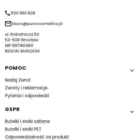
600 960 828
biuro@purocosmetics.pl
ul. Robotnicza 50
53-608 Wrocław
NIP 8971804811
REGON 360626114
Linki w stopce
POMOC
Nadaj Zwrot
Zwroty i reklamacje.
Pytania i odpowiedzi
GSPR
Butelki i słoiki szklane
Butelki i słoiki PET
Odpowiedzialność za produkt