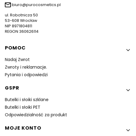
biuro@purocosmetics.pl
ul. Robotnicza 50
53-608 Wrocław
NIP 8971804811
REGON 360626114
Linki w stopce
POMOC
Nadaj Zwrot
Zwroty i reklamacje.
Pytania i odpowiedzi
GSPR
Butelki i słoiki szklane
Butelki i słoiki PET
Odpowiedzialność za produkt
MOJE KONTO