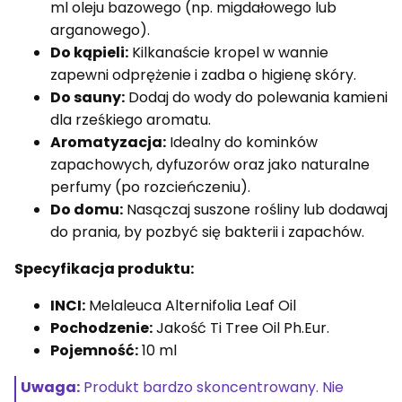
ml oleju bazowego (np. migdałowego lub
arganowego).
Do kąpieli:
Kilkanaście kropel w wannie
zapewni odprężenie i zadba o higienę skóry.
Do sauny:
Dodaj do wody do polewania kamieni
dla rześkiego aromatu.
Aromatyzacja:
Idealny do kominków
zapachowych, dyfuzorów oraz jako naturalne
perfumy (po rozcieńczeniu).
Do domu:
Nasączaj suszone rośliny lub dodawaj
do prania, by pozbyć się bakterii i zapachów.
Specyfikacja produktu:
INCI:
Melaleuca Alternifolia Leaf Oil
Pochodzenie:
Jakość Ti Tree Oil Ph.Eur.
Pojemność:
10 ml
Uwaga:
Produkt bardzo skoncentrowany. Nie