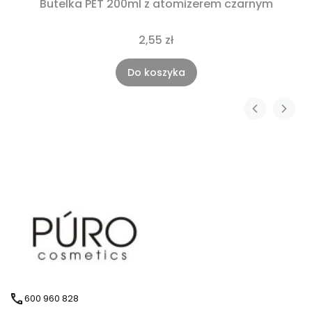
Butelka PET 200ml z atomizerem czarnym
2,55 zł
Do koszyka
600 960 828