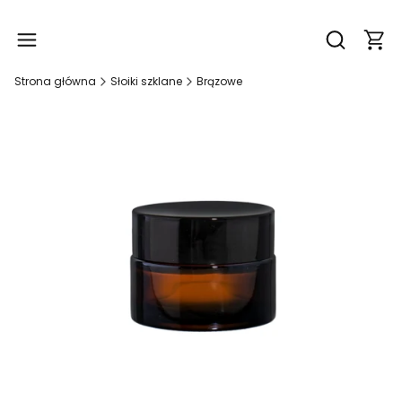
Produ
Otwórz wy
Strona główna
Słoiki szklane
Brązowe