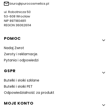
biuro@purocosmetics.pl
ul. Robotnicza 50
53-608 Wrocław
NIP 8971804811
REGON 360626114
Linki w stopce
POMOC
Nadaj Zwrot
Zwroty i reklamacje.
Pytania i odpowiedzi
GSPR
Butelki i słoiki szklane
Butelki i słoiki PET
Odpowiedzialność za produkt
MOJE KONTO