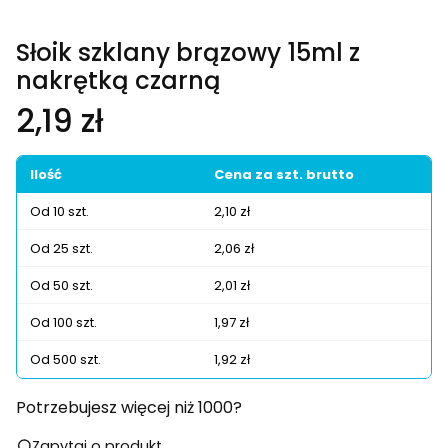
Słoik szklany brązowy 15ml z
nakrętką czarną
Cena
2,19 zł
Ilość
Cena za szt. brutto
Od 10 szt.
2,10 zł
Od 25 szt.
2,06 zł
Od 50 szt.
2,01 zł
Od 100 szt.
1,97 zł
Od 500 szt.
1,92 zł
Potrzebujesz więcej niż 1000?
Zapytaj o produkt