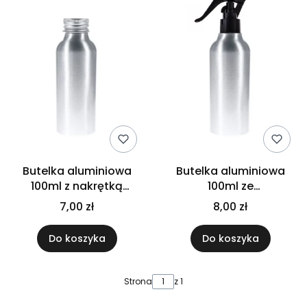
Butelka aluminiowa
Butelka aluminiowa
100ml z nakrętką
100ml ze
aluminiową
spryskiwaczem
7,00 zł
8,00 zł
czarnym trigger
Do koszyka
Do koszyka
Strona
z 1