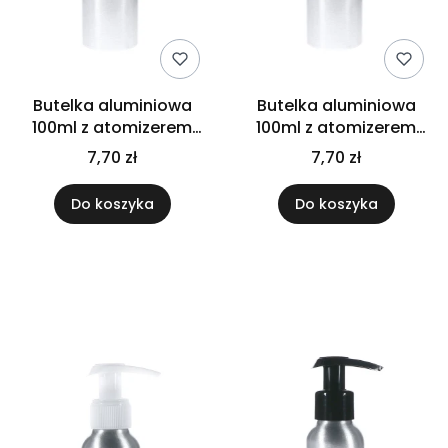
Butelka aluminiowa
Butelka aluminiowa
100ml z atomizerem
100ml z atomizerem
białym
czarnym
7,70 zł
7,70 zł
Do koszyka
Do koszyka