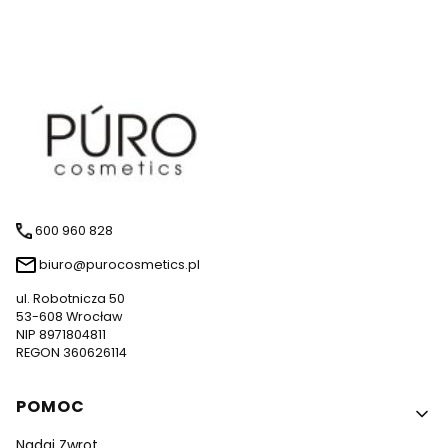
600 960 828
biuro@purocosmetics.pl
ul. Robotnicza 50
53-608 Wrocław
NIP 8971804811
REGON 360626114
Linki w stopce
POMOC
Nadaj Zwrot