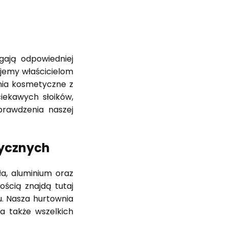
ają odpowiedniej
ujemy właścicielom
nia kosmetyczne z
iekawych słoików,
prawdzenia naszej
ycznych
a, aluminium oraz
ścią znajdą tutaj
. Nasza hurtownia
 a także wszelkich