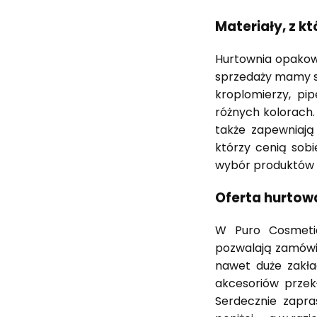
Materiały, z k
Hurtownia opakow
sprzedaży mamy sz
kroplomierzy, pi
różnych kolorach.
także zapewniają 
którzy cenią sob
wybór produktów 
Oferta hurtow
W Puro Cosmeti
pozwalają zamówić
nawet duże zakła
akcesoriów przek
Serdecznie zapra