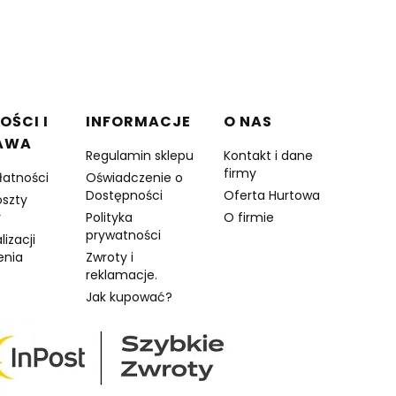
OŚCI I
INFORMACJE
O NAS
AWA
Regulamin sklepu
Kontakt i dane
firmy
łatności
Oświadczenie o
Dostępności
Oferta Hurtowa
oszty
y
Polityka
O firmie
prywatności
lizacji
enia
Zwroty i
reklamacje.
Jak kupować?