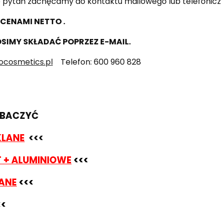
ie pytań zachęcamy do kontaktu mailowego lub telefonic
CENAMI NETTO .
SIMY SKŁADAĆ POPRZEZ E-MAIL.
ocosmetics.pl
Telefon: 600 960 828
ZOBACZYĆ
KLANE
<<<
T + ALUMINIOWE
<<<
LANE
<<<
<<