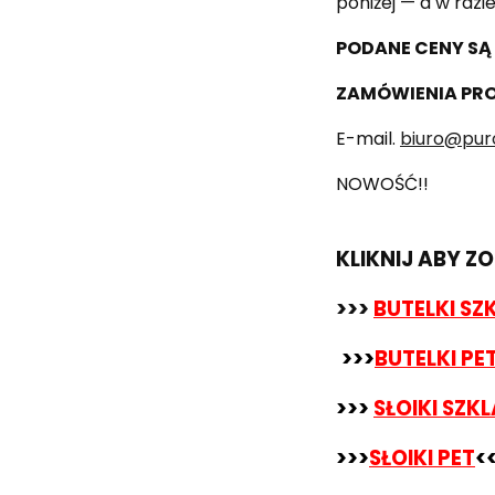
poniżej — a w raz
PODANE CENY SĄ 
ZAMÓWIENIA PRO
E-mail.
biuro@pur
NOWOŚĆ!!
KLIKNIJ ABY 
>>>
BUTELKI SZ
>>>
BUTELKI PE
>>>
SŁOIKI SZK
>>>
SŁOIKI PET
<