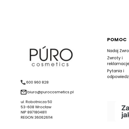
Linki 
POMOC
Nadaj Zwro
Zwroty i
reklamacje
Pytania i
odpowiedz
600 960 828
biuro@purocosmetics.pl
ul. Robotnicza 50
53-608 Wrocław
NIP 8971804811
REGON 360626114