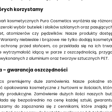
tórych korzystamy
ań kosmetycznych Puro Cosmetics wyróżnia się różnoro
eroki wybór butelek i słoików szklanych oraz pasujących
pet, atomizerów czy pędzelków. Nasze produkty dost
 Warianty niebieskie i brązowe nie tylko dodają kosmetyk
ochronę przed słońcem, co przekłada się na ich trwał
ie wytrzymałość idącą w parze z oszczędnością, przygo
wykonanych z aluminium oraz tworzyw sztucznych PET.
a – gwarancja oszczędności
cs premiujemy duże zamówienia. Nasze pokaźne s
 opakowania kosmetyczne z hurtowni w ilościach, któr
dy produkcyjne. Zamówienie dużych ilości naszych bute
łada się bezpośrednio na cenę każdej sztuki, gwarantu
szamy do zapoznania się z cennikami, które znajdą 