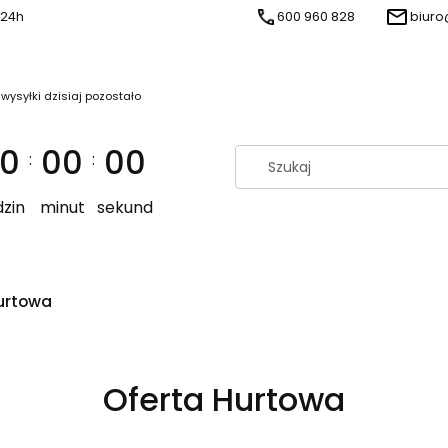
 24h
600 960 828
biuro
 wysyłki dzisiaj pozostało
0
00
00
:
:
zin
minut
sekund
urtowa
Oferta Hurtowa