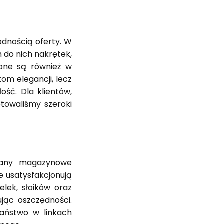
dnością oferty. W
 do nich nakrętek,
ępne są również w
om elegancji, lecz
ość. Dla klientów,
towaliśmy szeroki
tany magazynowe
e usatysfakcjonują
lek, słoików oraz
jąc oszczędności.
Państwo w linkach