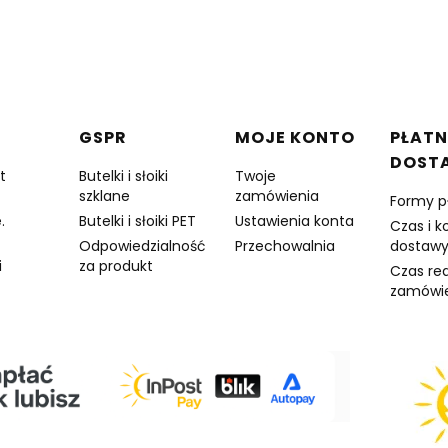
w stopce
GSPR
MOJE KONTO
PŁATN
DOST
t
Butelki i słoiki
Twoje
szklane
zamówienia
Formy p
.
Butelki i słoiki PET
Ustawienia konta
Czas i k
Odpowiedzialność
Przechowalnia
dostaw
i
za produkt
Czas rea
zamówi