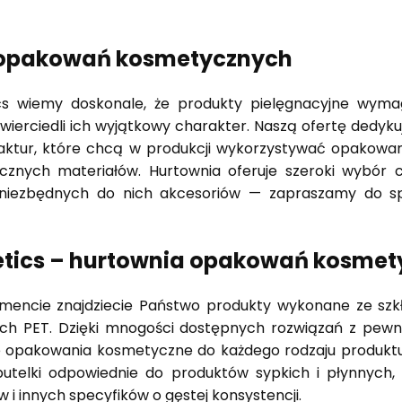
 opakowań kosmetycznych
s wiemy doskonale, że produkty pielęgnacyjne wymag
wierciedli ich wyjątkowy charakter. Naszą ofertę dedyk
aktur, które chcą w produkcji wykorzystywać opakowa
ecznych materiałów. Hurtownia oferuje szeroki wybór c
 niezbędnych do nich akcesoriów — zapraszamy do s
tics – hurtownia opakowań kosmet
encie znajdziecie Państwo produkty wykonane ze szkł
ch PET. Dzięki mnogości dostępnych rozwiązań z pewno
 opakowania kosmetyczne do każdego rodzaju produktu
i butelki odpowiednie do produktów sypkich i płynnych,
i innych specyfików o gęstej konsystencji.