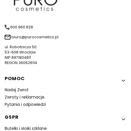
600 960 828
biuro@purocosmetics.pl
ul. Robotnicza 50
53-608 Wrocław
NIP 8971804811
REGON 360626114
Linki w stopce
POMOC
Nadaj Zwrot
Zwroty i reklamacje.
Pytania i odpowiedzi
GSPR
Butelki i słoiki szklane