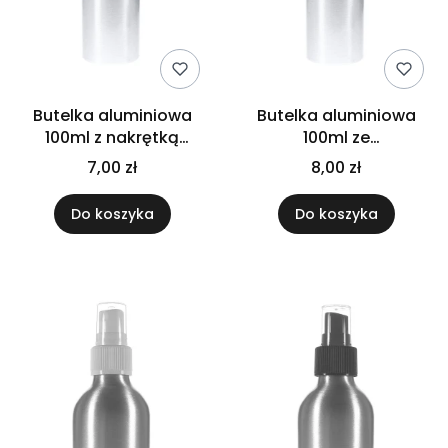
Butelka aluminiowa
Butelka aluminiowa
100ml z nakrętką
100ml ze
aluminiową
spryskiwaczem
7,00 zł
8,00 zł
czarnym trigger
Do koszyka
Do koszyka