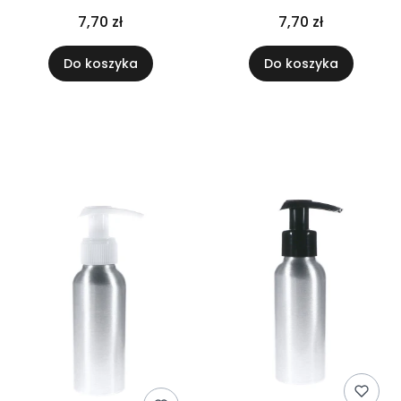
białym
czarnym
7,70 zł
7,70 zł
Do koszyka
Do koszyka