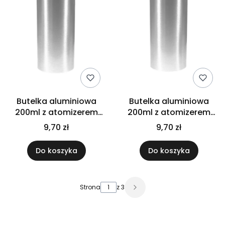
Butelka aluminiowa
Butelka aluminiowa
200ml z atomizerem
200ml z atomizerem
białym
czarnym
9,70 zł
9,70 zł
Do koszyka
Do koszyka
Strona
z 3