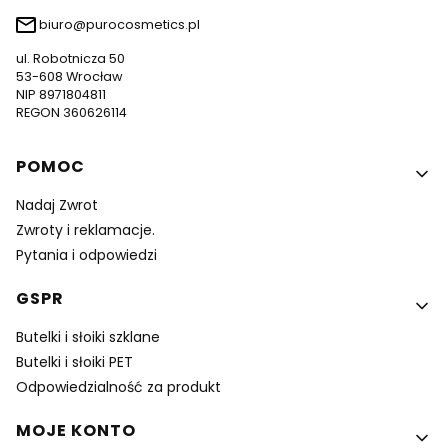
biuro@purocosmetics.pl
ul. Robotnicza 50
53-608 Wrocław
NIP 8971804811
REGON 360626114
Linki w stopce
POMOC
Nadaj Zwrot
Zwroty i reklamacje.
Pytania i odpowiedzi
GSPR
Butelki i słoiki szklane
Butelki i słoiki PET
Odpowiedzialność za produkt
MOJE KONTO