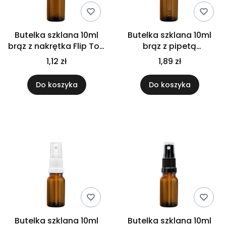
Butelka szklana 10ml
Butelka szklana 10ml
brąz z nakrętka Flip Top
brąz z pipetą
białą
gwarancyjna
1,12 zł
1,89 zł
Do koszyka
Do koszyka
Butelka szklana 10ml
Butelka szklana 10ml