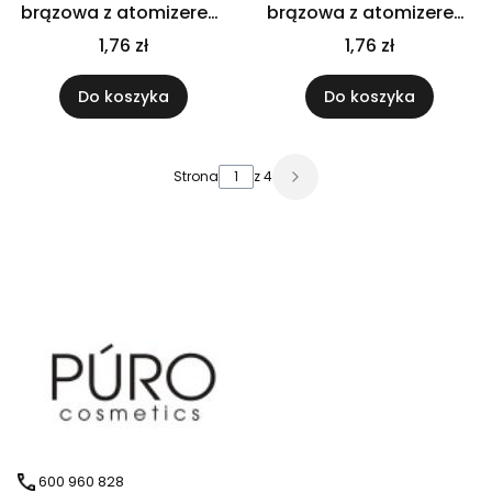
brązowa z atomizerem
brązowa z atomizerem
białym
czarnym
1,76 zł
1,76 zł
Do koszyka
Do koszyka
Strona
z 4
600 960 828