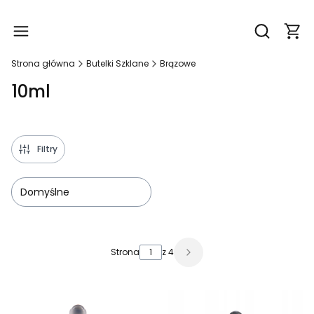
Produ
Otwórz wy
Strona główna
Butelki Szklane
Brązowe
10ml
Filtry
Domyślne
Lista produktów
Strona
z 4