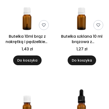
Butelka 10ml brąz z
Butelka szklana 10 ml
nakrętką i pędzelkiem
brązowa z
białym
kroplomierzem białym
1,43 zł
1,27 zł
– do olejków i serum
Do koszyka
Do koszyka