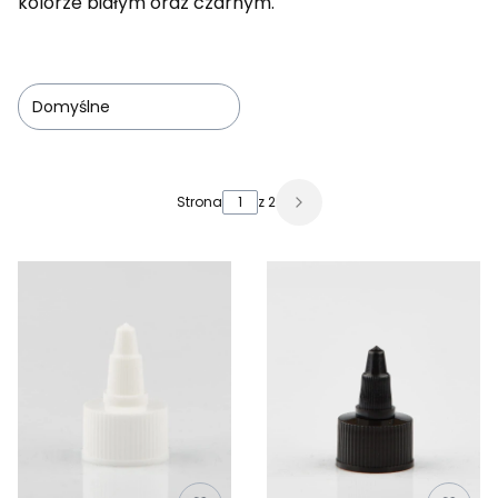
kolorze białym oraz czarnym.
Domyślne
Lista produktów
Strona
z 2