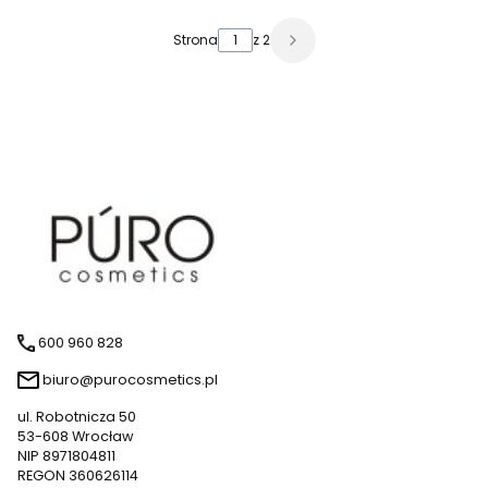
Strona
z 2
600 960 828
biuro@purocosmetics.pl
ul. Robotnicza 50
53-608 Wrocław
NIP 8971804811
REGON 360626114