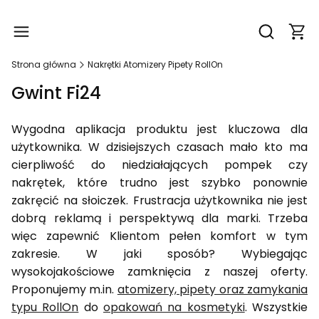
Produ
Otwórz wy
Strona główna
Nakrętki Atomizery Pipety RollOn
Gwint Fi24
Wygodna aplikacja produktu jest kluczowa dla
użytkownika. W dzisiejszych czasach mało kto ma
cierpliwość do niedziałających pompek czy
nakrętek, które trudno jest szybko ponownie
zakręcić na słoiczek. Frustracja użytkownika nie jest
dobrą reklamą i perspektywą dla marki. Trzeba
więc zapewnić Klientom pełen komfort w tym
zakresie. W jaki sposób? Wybiegając
wysokojakościowe zamknięcia z naszej oferty.
Proponujemy m.in.
atomizery, pipety oraz zamykania
typu RollOn
do
opakowań na kosmetyki
. Wszystkie