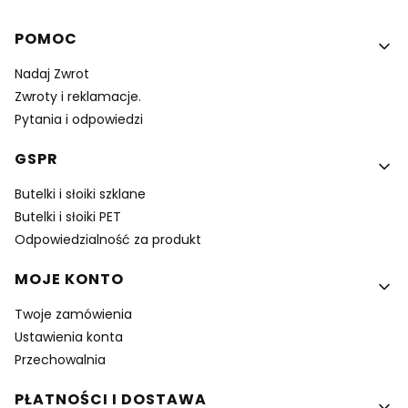
Linki w stopce
POMOC
Nadaj Zwrot
Zwroty i reklamacje.
Pytania i odpowiedzi
GSPR
Butelki i słoiki szklane
Butelki i słoiki PET
Odpowiedzialność za produkt
MOJE KONTO
Twoje zamówienia
Ustawienia konta
Przechowalnia
PŁATNOŚCI I DOSTAWA