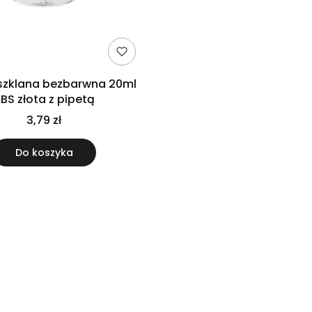
 szklana bezbarwna 20ml
BS złota z pipetą
3,79 zł
Do koszyka