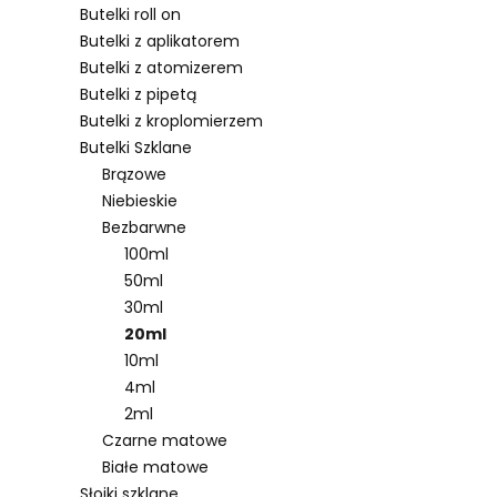
Butelki roll on
Butelki z aplikatorem
Butelki z atomizerem
Lista pro
Butelki z pipetą
Butelki z kroplomierzem
Butelki Szklane
Brązowe
Niebieskie
Bezbarwne
100ml
50ml
30ml
20ml
10ml
4ml
2ml
Czarne matowe
Białe matowe
Słoiki szklane