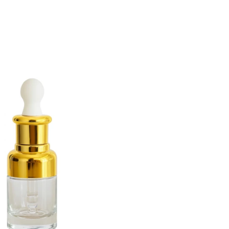
duktów