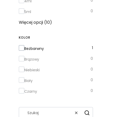
0
4ml
0
5ml
Więcej opcji (10)
KOLOR
Kolor
1
Bezbarwny
0
Brązowy
0
Niebieski
0
Biały
0
Czarny
Wyczyść
Szukaj