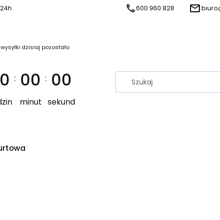
 24h
600 960 828
biuro
 wysyłki dzisiaj pozostało
0
00
00
:
:
zin
minut
sekund
urtowa