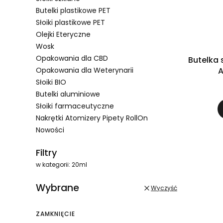
Butelki plastikowe PET
Słoiki plastikowe PET
Olejki Eteryczne
Wosk
Opakowania dla CBD
Butelka
Opakowania dla Weterynarii
A
Słoiki BIO
Butelki aluminiowe
Słoiki farmaceutyczne
Nakrętki Atomizery Pipety RollOn
Nowości
Koniec menu
Filtry
w kategorii: 20ml
Wybrane
Wyczyść
ZAMKNIĘCIE