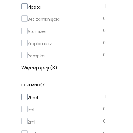
Zamknięcie
1
Pipeta
0
Bez zamknięcia
0
Atomizer
0
Kroplomierz
0
Pompka
Więcej opcji (3)
POJEMNOŚĆ
Pojemność
1
20ml
0
1ml
0
2ml