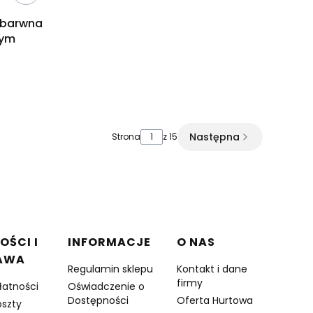
ezbarwna
nym
Następna
Strona
z 15
OŚCI I
INFORMACJE
O NAS
AWA
Regulamin sklepu
Kontakt i dane
firmy
łatności
Oświadczenie o
Dostępności
Oferta Hurtowa
oszty