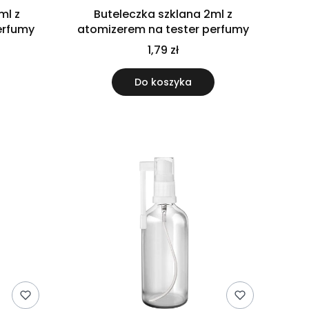
ml z
Buteleczka szklana 2ml z
erfumy
atomizerem na tester perfumy
1,79 zł
Do koszyka