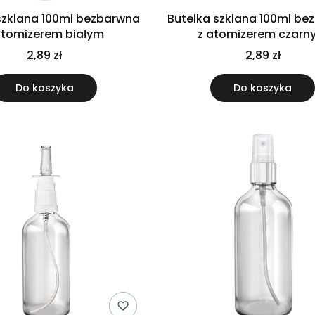
szklana 100ml bezbarwna
Butelka szklana 100ml b
atomizerem białym
z atomizerem czarn
2,89 zł
2,89 zł
Do koszyka
Do koszyka