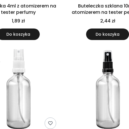
zka 4ml z atomizerem na
Buteleczka szklana 10
tester perfumy
atomizerem na tester p
1,89 zł
2,44 zł
Do koszyka
Do koszyka