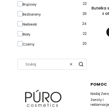
Kolor
23
Brązowy
Butelka 
z a
26
Bezbarwny
24
Niebieski
22
Biały
20
Czarny
Wyczyść
Szukaj
Linki 
POMOC
Nadaj Zwro
Zwroty i
reklamacje