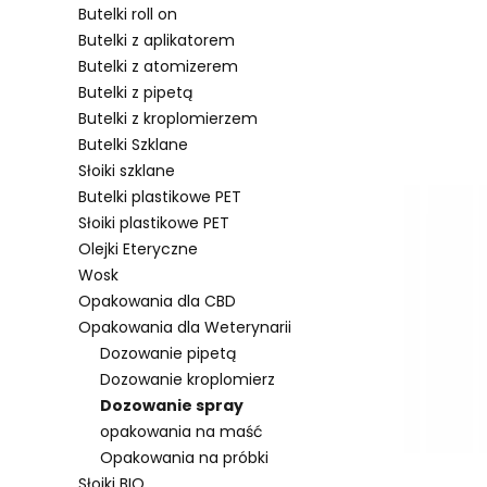
Butelki roll on
Butelki z aplikatorem
Butelki z atomizerem
Lista pro
Butelki z pipetą
Butelki z kroplomierzem
Butelki Szklane
Słoiki szklane
Butelki plastikowe PET
Słoiki plastikowe PET
Olejki Eteryczne
Wosk
Opakowania dla CBD
Opakowania dla Weterynarii
Dozowanie pipetą
Dozowanie kroplomierz
Dozowanie spray
opakowania na maść
Opakowania na próbki
Słoiki BIO