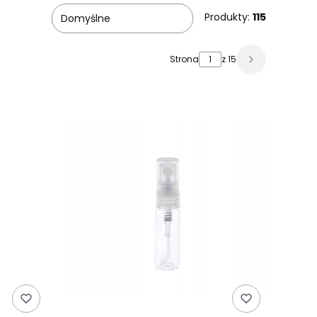
Produkty:
115
Domyślne
Strona
z 15