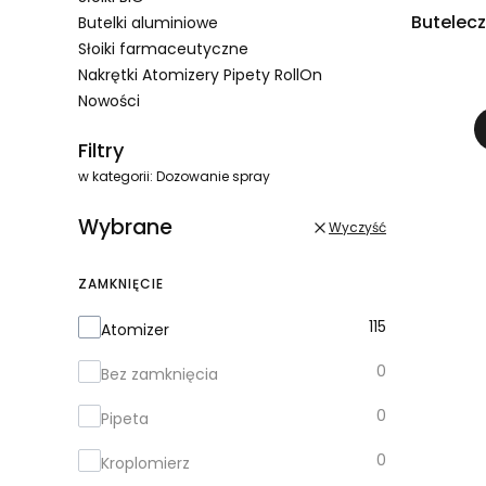
Butelec
Butelki aluminiowe
Słoiki farmaceutyczne
Nakrętki Atomizery Pipety RollOn
Nowości
Koniec menu
Filtry
w kategorii: Dozowanie spray
Wybrane
Wyczyść
ZAMKNIĘCIE
Zamknięcie
115
Atomizer
0
Bez zamknięcia
0
Pipeta
0
Kroplomierz