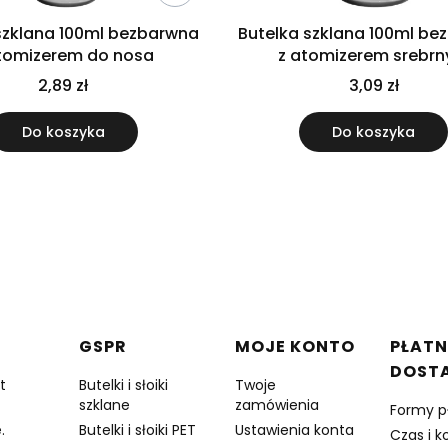
szklana 100ml bezbarwna
Butelka szklana 100ml b
tomizerem do nosa
z atomizerem srebr
2,89 zł
3,09 zł
Do koszyka
Do koszyka
w stopce
GSPR
MOJE KONTO
PŁATN
DOST
t
Butelki i słoiki
Twoje
szklane
zamówienia
Formy p
.
Butelki i słoiki PET
Ustawienia konta
Czas i k