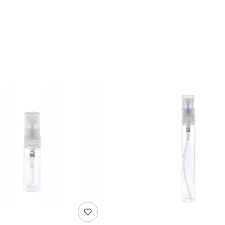
duktów