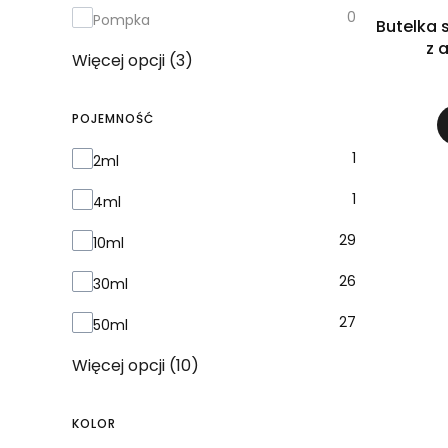
0
Pompka
Butelka 
z 
Więcej opcji (3)
POJEMNOŚĆ
Pojemność
1
2ml
1
4ml
29
10ml
26
30ml
27
50ml
Więcej opcji (10)
KOLOR