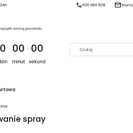
 24h
600 960 828
biuro
 wysyłki dzisiaj pozostało
0
00
00
:
:
zin
minut
sekund
urtowa
pray
wanie spray