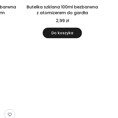
ezbarwna
Butelka szklana 100ml bezbarwna
ym
z atomizerem do gardła
2,99 zł
Do koszyka