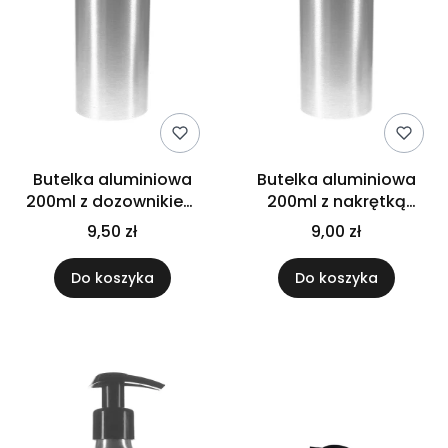
Butelka aluminiowa
Butelka aluminiowa
200ml z dozownikiem
200ml z nakrętką
białym
aluminiową
9,50 zł
9,00 zł
Do koszyka
Do koszyka