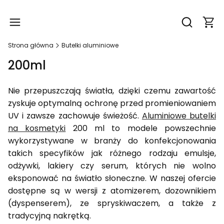
Produ
Otwórz wy
Strona główna
Butelki aluminiowe
200ml
Nie przepuszczają światła, dzięki czemu zawartość
zyskuje optymalną ochronę przed promieniowaniem
UV i zawsze zachowuje świeżość.
Aluminiowe butelki
na kosmetyki
200 ml to modele powszechnie
wykorzystywane w branży do konfekcjonowania
takich specyfików jak różnego rodzaju emulsje,
odżywki, lakiery czy serum, których nie wolno
eksponować na światło słoneczne. W naszej ofercie
dostępne są w wersji z atomizerem, dozownikiem
(dyspenserem), ze spryskiwaczem, a także z
tradycyjną nakrętką.