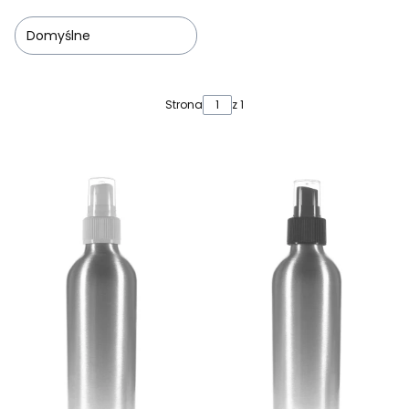
Domyślne
Lista produktów
Strona
z 1