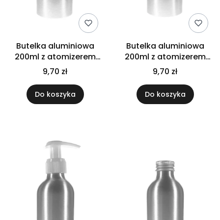
Butelka aluminiowa
Butelka aluminiowa
200ml z atomizerem
200ml z atomizerem
białym
czarnym
9,70 zł
9,70 zł
Do koszyka
Do koszyka