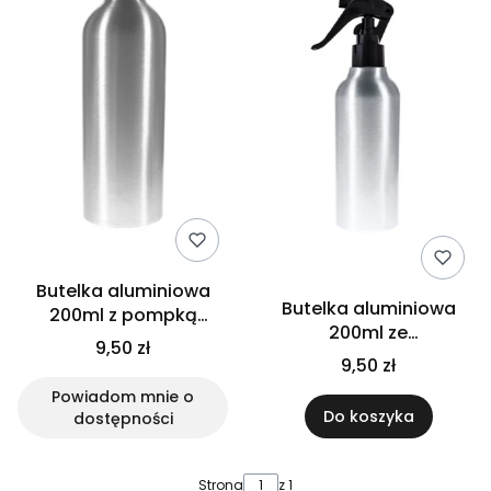
Butelka aluminiowa
Butelka aluminiowa
200ml z pompką
200ml ze
dozownikiem czarnym
9,50 zł
spryskiwaczem
9,50 zł
czarnym trigger
Powiadom mnie o
Do koszyka
dostępności
Strona
z 1