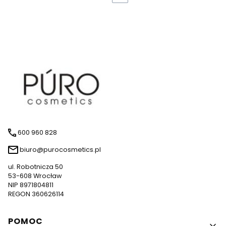
600 960 828
biuro@purocosmetics.pl
ul. Robotnicza 50
53-608 Wrocław
NIP 8971804811
REGON 360626114
Linki w stopce
POMOC