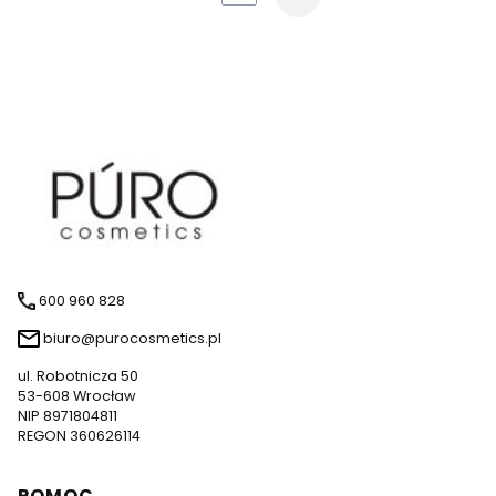
600 960 828
biuro@purocosmetics.pl
ul. Robotnicza 50
53-608 Wrocław
NIP 8971804811
REGON 360626114
Linki w stopce
POMOC