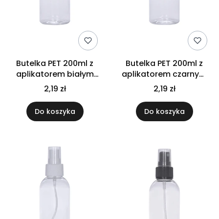
Butelka PET 200ml z
Butelka PET 200ml z
aplikatorem białym
aplikatorem czarnym
buteleczka
buteleczka
2,19 zł
2,19 zł
Do koszyka
Do koszyka