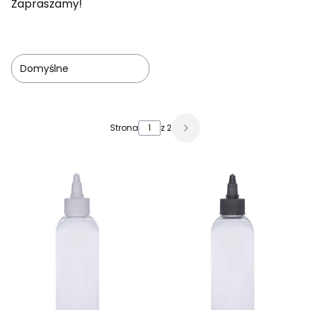
Zapraszamy!
Domyślne
Lista produktów
Strona
z 2