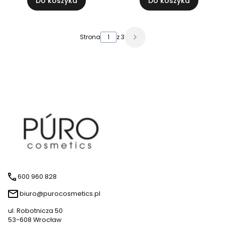
Do koszyka
Do koszyka
Strona
z 3
600 960 828
biuro@purocosmetics.pl
ul. Robotnicza 50
53-608 Wrocław