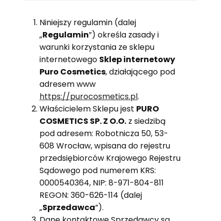
Niniejszy regulamin (dalej
„
Regulamin
”) określa zasady i
warunki korzystania ze sklepu
internetowego
Sklep internetowy
Puro Cosmetics
, działającego pod
adresem www
https://purocosmetics.pl
.
Właścicielem Sklepu jest
PURO
COSMETICS SP. Z O.O.
z siedzibą
pod adresem: Robotnicza 50, 53-
608 Wrocław, wpisana do rejestru
przedsiębiorców Krajowego Rejestru
Sądowego pod numerem KRS:
0000540364, NIP:
8-971-804-811
REGON:
360-626-114
(dalej
„
Sprzedawca
”).
Dane kontaktowe Sprzedawcy są