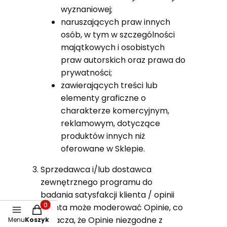
wyznaniowej;
naruszających praw innych
osób, w tym w szczególności
majątkowych i osobistych
praw autorskich oraz prawa do
prywatności;
zawierających treści lub
elementy graficzne o
charakterze komercyjnym,
reklamowym, dotyczące
produktów innych niż
oferowane w Sklepie.
Sprzedawca i/lub dostawca
zewnętrznego programu do
badania satysfakcji klienta / opinii
klienta może moderować Opinie, co
Produkty w koszyku: 0. Zobacz szczegóły
oznacza, że Opinie niezgodne z
Menu
Koszyk