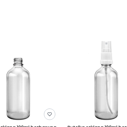
duktów