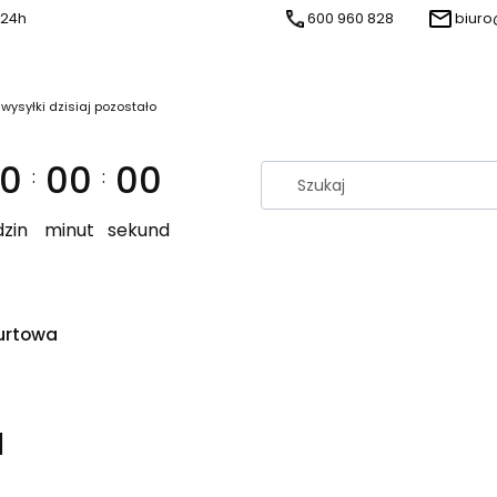
 24h
600 960 828
biuro
 wysyłki dzisiaj pozostało
0
00
00
:
:
zin
minut
sekund
urtowa
l