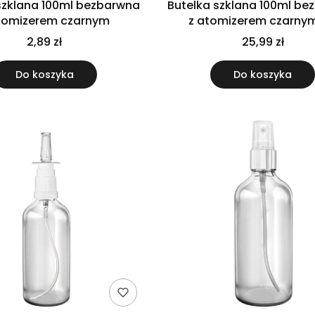
szklana 100ml bezbarwna
Butelka szklana 100ml b
tomizerem czarnym
z atomizerem czarnym
2,89 zł
25,99 zł
Do koszyka
Do koszyka