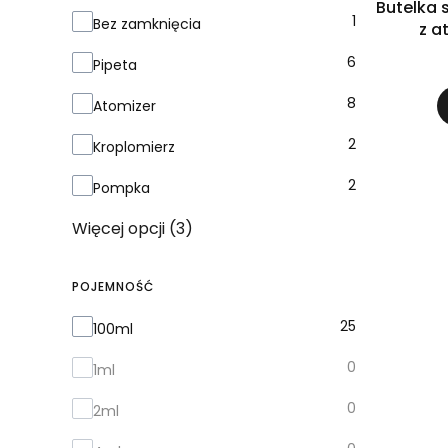
Butelka 
Zamknięcie
1
Bez zamknięcia
z a
6
Pipeta
8
Atomizer
2
Kroplomierz
2
Pompka
Więcej opcji (3)
POJEMNOŚĆ
Pojemność
25
100ml
0
1ml
0
2ml