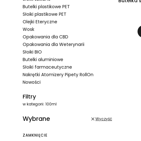
Butelka 
Butelki plastikowe PET
Słoiki plastikowe PET
Olejki Eteryczne
Wosk
Opakowania dla CBD
Opakowania dla Weterynarii
Słoiki BIO
Butelki aluminiowe
Słoiki farmaceutyczne
Nakrętki Atomizery Pipety RollOn
Nowości
Koniec menu
Filtry
w kategorii: 100ml
Wybrane
Wyczyść
ZAMKNIĘCIE