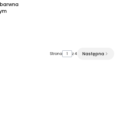
ezbarwna
nym
Następna
Strona
z 4