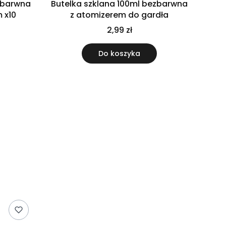
ezbarwna
Butelka szklana 100ml bezbarwna
 x10
z atomizerem do gardła
2,99 zł
Do koszyka