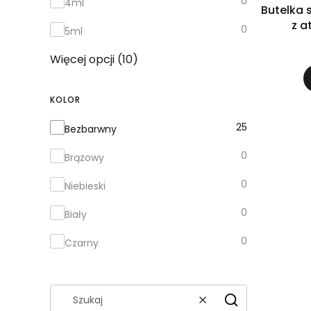
0
4ml
Butelka 
z a
0
5ml
Więcej opcji (10)
KOLOR
Kolor
25
Bezbarwny
0
Brązowy
0
Niebieski
0
Biały
0
Czarny
Wyczyść
Szukaj