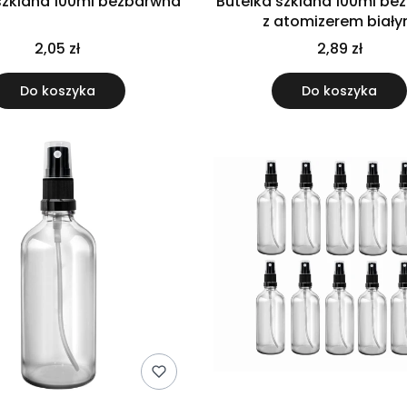
szklana 100ml bezbarwna
Butelka szklana 100ml b
z atomizerem biał
2,05 zł
2,89 zł
Do koszyka
Do koszyka