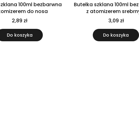
szklana 100ml bezbarwna
Butelka szklana 100ml b
tomizerem do nosa
z atomizerem srebr
2,89 zł
3,09 zł
Do koszyka
Do koszyka