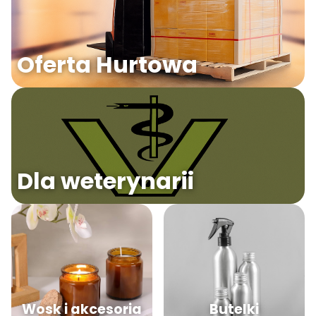
Oferta Hurtowa
Dla weterynarii
Wosk i akcesoria
Butelki