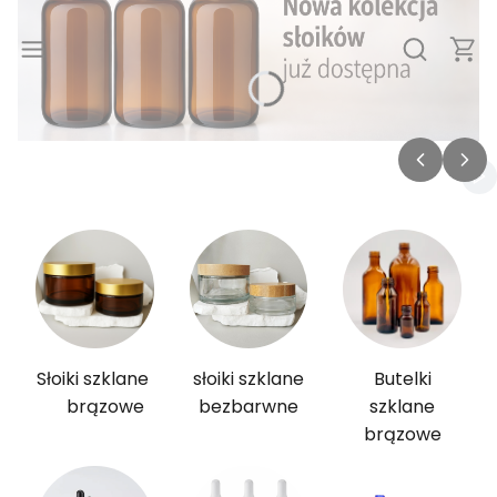
Produ
Otwórz wy
Naciśnij Enter lub spację, aby otworzyć stronę.
Wł
Słoiki szklane
słoiki szklane
Butelki
brązowe
bezbarwne
szklane
brązowe