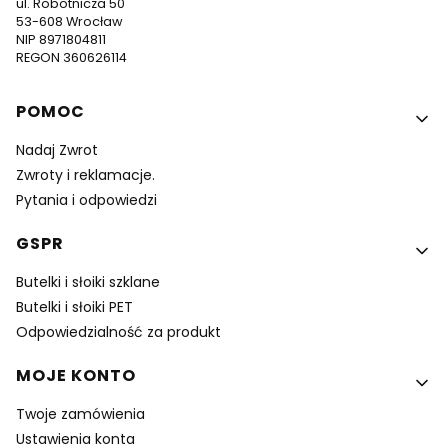
ul. Robotnicza 50
53-608 Wrocław
NIP 8971804811
REGON 360626114
Linki w stopce
POMOC
Nadaj Zwrot
Zwroty i reklamacje.
Pytania i odpowiedzi
GSPR
Butelki i słoiki szklane
Butelki i słoiki PET
Odpowiedzialność za produkt
MOJE KONTO
Twoje zamówienia
Ustawienia konta