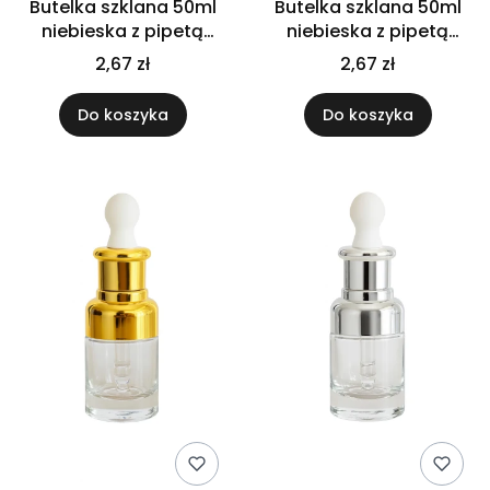
Butelka szklana 50ml
Butelka szklana 50ml
niebieska z pipetą
niebieska z pipetą
złoto białą
złoto czarną
2,67 zł
2,67 zł
Do koszyka
Do koszyka