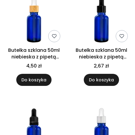
Butelka szklana 50ml
Butelka szklana 50ml
niebieska z pipetą
niebieska z pipetą
bambusową
czarną połysk
4,50 zł
2,67 zł
Do koszyka
Do koszyka