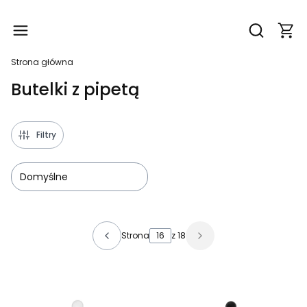
Produ
Otwórz wy
Strona główna
Butelki z pipetą
Filtry
Domyślne
Lista produktów
Strona
z 18