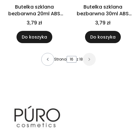
Butelka szklana
Butelka szklana
bezbarwna 20ml ABS
bezbarwna 30ml ABS
złota z pipetą
srebrna z pipetą
3,79 zł
3,79 zł
Do koszyka
Do koszyka
Strona
z 18