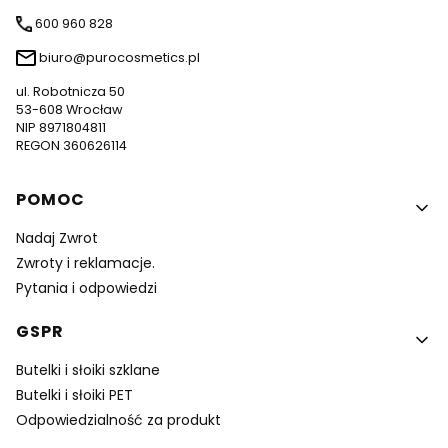
600 960 828
biuro@purocosmetics.pl
ul. Robotnicza 50
53-608 Wrocław
NIP 8971804811
REGON 360626114
Linki w stopce
POMOC
Nadaj Zwrot
Zwroty i reklamacje.
Pytania i odpowiedzi
GSPR
Butelki i słoiki szklane
Butelki i słoiki PET
Odpowiedzialność za produkt