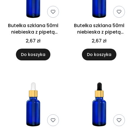
Butelka szklana 50ml
Butelka szklana 50ml
niebieska z pipetą
niebieska z pipetą
gwarancyjną
srebrną
2,67 zł
2,67 zł
Do koszyka
Do koszyka