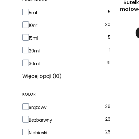
Butel
matowa
Pojemność
5
5ml
30
10ml
5
15ml
1
20ml
31
30ml
Więcej opcji (10)
KOLOR
Kolor
36
Brązowy
26
Bezbarwny
26
Niebieski