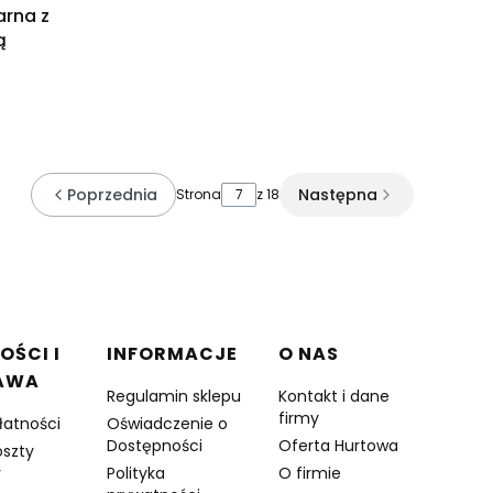
arna z
ą
Poprzednia
Następna
Strona
z 18
OŚCI I
INFORMACJE
O NAS
AWA
Regulamin sklepu
Kontakt i dane
firmy
łatności
Oświadczenie o
Dostępności
Oferta Hurtowa
oszty
y
Polityka
O firmie