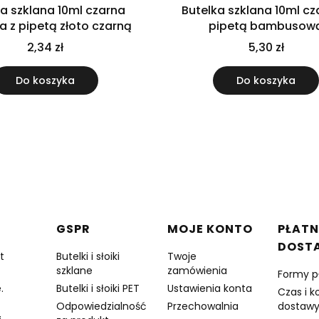
ka szklana 10ml czarna
Butelka szklana 10ml cz
 z pipetą złoto czarną
pipetą bambusow
2,34 zł
5,30 zł
Do koszyka
Do koszyka
w stopce
GSPR
MOJE KONTO
PŁATN
DOST
t
Butelki i słoiki
Twoje
szklane
zamówienia
Formy p
.
Butelki i słoiki PET
Ustawienia konta
Czas i k
Odpowiedzialność
Przechowalnia
dostaw