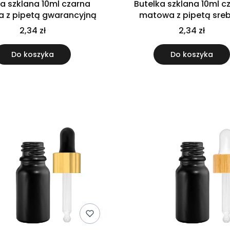
ka szklana 10ml czarna
Butelka szklana 10ml c
 z pipetą gwarancyjną
matowa z pipetą sre
2,34 zł
2,34 zł
Do koszyka
Do koszyka