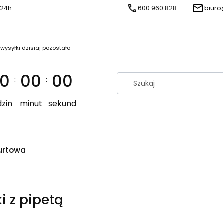
 24h
600 960 828
biuro
 wysyłki dzisiaj pozostało
0
00
00
:
:
zin
minut
sekund
urtowa
ki z pipetą