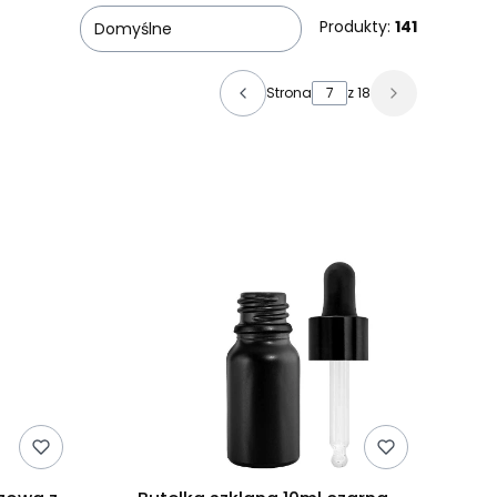
Produkty:
141
Domyślne
Strona
z 18