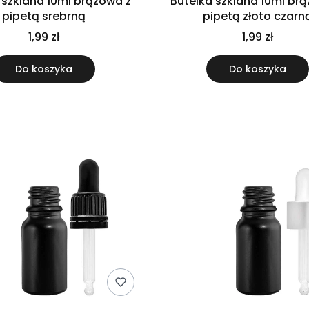
 szklana 10ml brązowa z
Butelka szklana 10ml br
pipetą srebrną
pipetą złoto czarn
1,99 zł
1,99 zł
Do koszyka
Do koszyka