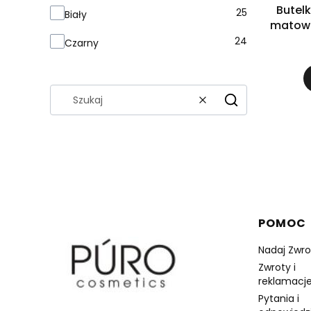
Butel
25
Biały
matowa
24
Czarny
Wyczyść
Szukaj
Linki 
POMOC
Nadaj Zwro
Zwroty i
reklamacje
Pytania i