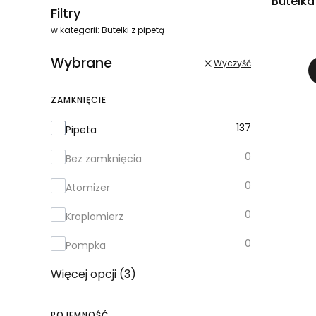
Butelka
Filtry
w kategorii: Butelki z pipetą
Wybrane
Wyczyść
ZAMKNIĘCIE
Zamknięcie
137
Pipeta
0
Bez zamknięcia
0
Atomizer
0
Kroplomierz
0
Pompka
Więcej opcji (3)
POJEMNOŚĆ