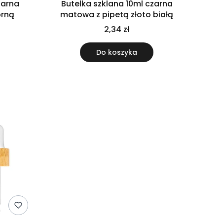
zarna
Butelka szklana 10ml czarna
brną
matowa z pipetą złoto białą
2,34 zł
Do koszyka