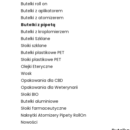
Butelki roll on
Butelki z aplikatorem
Butelki z atomizerem
Lista pro
Butelki z pipetą
Butelki z kroplomierzem
Butelki Szklane
Słoiki szklane
Butelki plastikowe PET
Słoiki plastikowe PET
Olejki Eteryczne
Wosk
Opakowania dla CBD
Opakowania dla Weterynarii
Słoiki BIO
Butelki aluminiowe
Słoiki farmaceutyczne
Nakrętki Atomizery Pipety RollOn
Nowości
Koniec menu