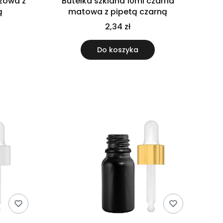
ązowa z
Butelka szklana 10ml czarna
ą
matowa z pipetą czarną
2,34 zł
Do koszyka