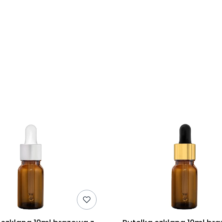
duktów