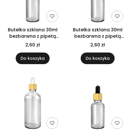
Butelka szklana 30ml
Butelka szklana 30ml
bezbarwna z pipetą
bezbarwna z pipetą
gwarancyjną
srebrną
2,60 zł
2,60 zł
Do koszyka
Do koszyka