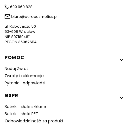
600 960 828
biuro@purocosmetics.pl
ul. Robotnicza 50
53-608 Wrocław
NIP 8971804811
REGON 360626114
Linki w stopce
POMOC
Nadaj Zwrot
Zwroty i reklamacje.
Pytania i odpowiedzi
GSPR
Butelki i słoiki szklane
Butelki i słoiki PET
Odpowiedzialność za produkt