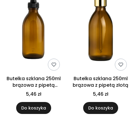
Butelka szklana 250ml
Butelka szklana 250ml
brązowa z pipetą
brązowa z pipetą złotą
czarną
5,46 zł
5,46 zł
Do koszyka
Do koszyka