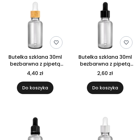
Butelka szklana 30ml
Butelka szklana 30ml
bezbarwna z pipetą
bezbarwna z pipetą
bambusową
czarną
4,40 zł
2,60 zł
Do koszyka
Do koszyka