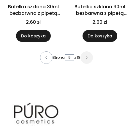
Butelka szklana 30ml
Butelka szklana 30ml
bezbarwna z pipetą
bezbarwna z pipetą
złotą białą
złoto czarną
2,60 zł
2,60 zł
Do koszyka
Do koszyka
Strona
z 18