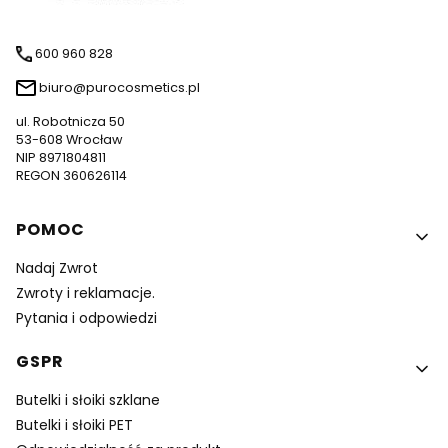
600 960 828
biuro@purocosmetics.pl
ul. Robotnicza 50
53-608 Wrocław
NIP 8971804811
REGON 360626114
Linki w stopce
POMOC
Nadaj Zwrot
Zwroty i reklamacje.
Pytania i odpowiedzi
GSPR
Butelki i słoiki szklane
Butelki i słoiki PET