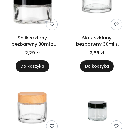
Słoik szklany
Słoik szklany
bezbarwny 30ml z
bezbarwny 30ml z
nakrętką czarną
nakrętką złotą
2,29 zł
2,69 zł
Do koszyka
Do koszyka