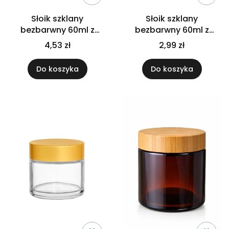
Słoik szklany
Słoik szklany
bezbarwny 60ml z
bezbarwny 60ml z
nakrętką bambusową
nakrętką czarną
4,53 zł
2,99 zł
PP
Do koszyka
Do koszyka