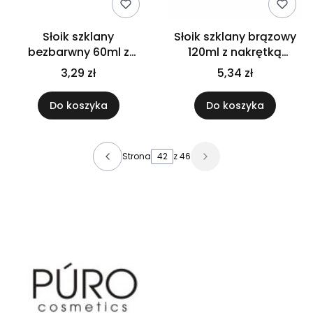
Słoik szklany
Słoik szklany brązowy
bezbarwny 60ml z
120ml z nakrętką
nakrętką złotą
bambusową PP
3,29 zł
5,34 zł
Do koszyka
Do koszyka
Strona
z 46