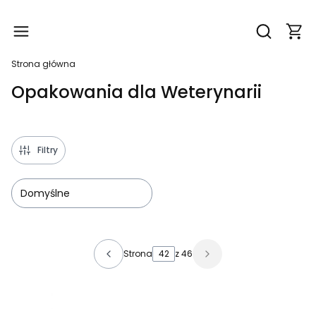
Produ
Otwórz wy
Strona główna
Opakowania dla Weterynarii
Filtry
Domyślne
Lista produktów
Strona
z 46