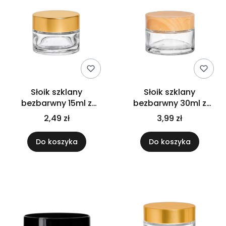
Słoik szklany
Słoik szklany
bezbarwny 15ml z
bezbarwny 30ml z
nakrętką złotą
nakrętką bambusową
2,49 zł
3,99 zł
Do koszyka
Do koszyka