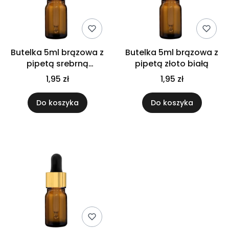
Butelka 5ml brązowa z
Butelka 5ml brązowa z
pipetą srebrną
pipetą złoto białą
matową
1,95 zł
1,95 zł
Do koszyka
Do koszyka