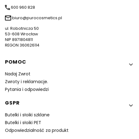
600 960 828
biuro@purocosmetics.pl
ul. Robotnicza 50
53-608 Wrocław
NIP 8971804811
REGON 360626114
Linki w stopce
POMOC
Nadaj Zwrot
Zwroty i reklamacje.
Pytania i odpowiedzi
GSPR
Butelki i słoiki szklane
Butelki i słoiki PET
Odpowiedzialność za produkt