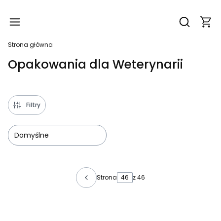
Produ
Otwórz wy
Strona główna
Opakowania dla Weterynarii
Filtry
Domyślne
Lista produktów
Strona
z 46