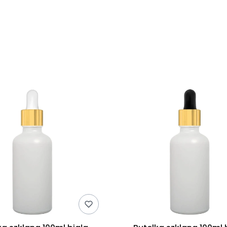
duktów