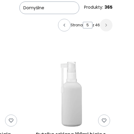
Produkty:
365
Domyślne
Strona
z 46