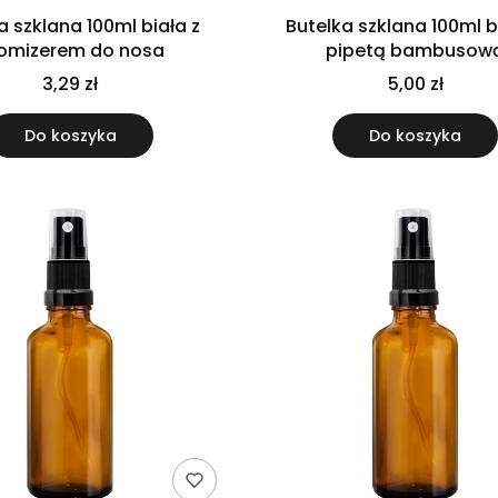
a szklana 100ml biała z
Butelka szklana 100ml b
omizerem do nosa
pipetą bambusow
3,29 zł
5,00 zł
Do koszyka
Do koszyka