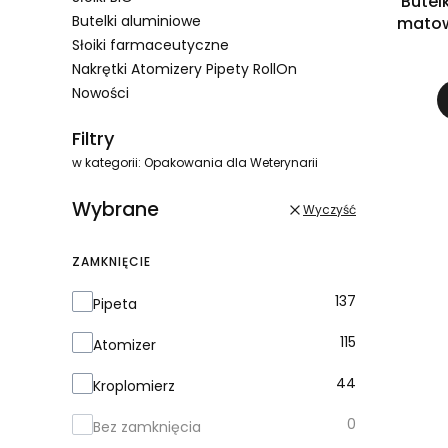
Butel
Butelki aluminiowe
matowa
Słoiki farmaceutyczne
Nakrętki Atomizery Pipety RollOn
Nowości
Koniec menu
Filtry
w kategorii: Opakowania dla Weterynarii
Wybrane
Wyczyść
ZAMKNIĘCIE
Zamknięcie
137
Pipeta
115
Atomizer
44
Kroplomierz
0
Bez zamknięcia