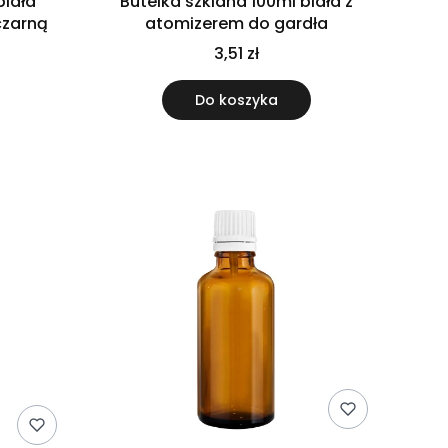
biała
Butelka szklana 100ml biała z
czarną
atomizerem do gardła
3,51 zł
Do koszyka