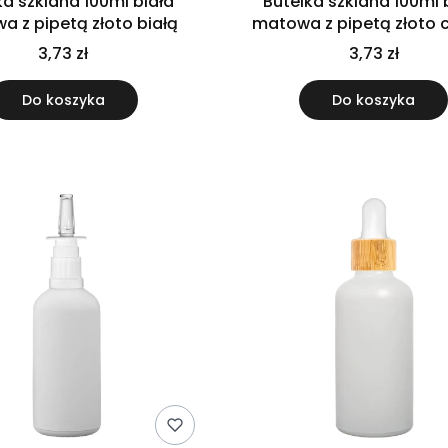
ka szklana 100ml biała
Butelka szklana 100ml 
 z pipetą złoto białą
matowa z pipetą złoto 
3,73 zł
3,73 zł
Do koszyka
Do koszyka