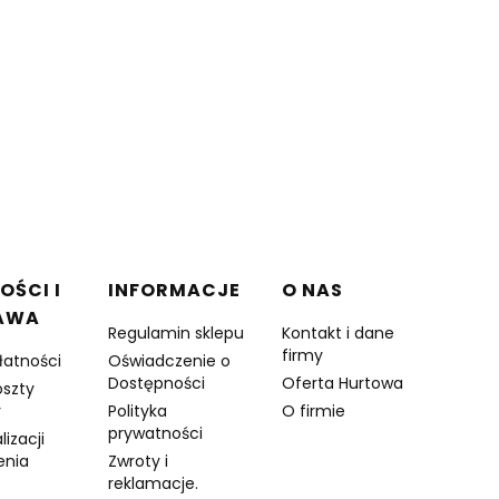
OŚCI I
INFORMACJE
O NAS
AWA
Regulamin sklepu
Kontakt i dane
firmy
łatności
Oświadczenie o
Dostępności
Oferta Hurtowa
oszty
y
Polityka
O firmie
prywatności
lizacji
enia
Zwroty i
reklamacje.