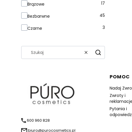
Kolor słoika
17
Brązowe
45
Bezbarwne
3
Czarne
Wyczyść
Szukaj
Linki 
POMOC
Nadaj Zwro
Zwroty i
reklamacje
Pytania i
odpowiedz
600 960 828
biuro@purocosmetics.pl