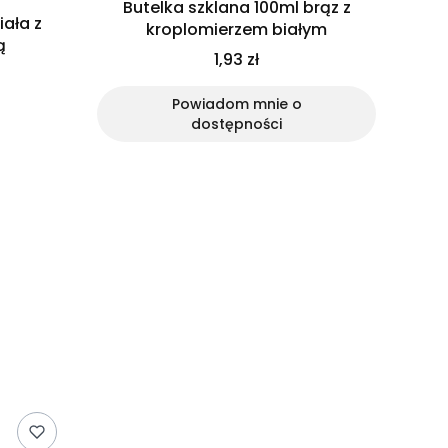
Butelka szklana 100ml brąz z
iała z
kroplomierzem białym
ą
1,93 zł
Powiadom mnie o
dostępności