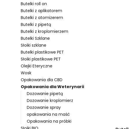
Butelki roll on
Butelki z aplikatorem
Butelki z atomizerem
Lista pro
Butelki z pipetą
Butelki z kroplomierzem
Butelki Szklane
Słoiki szklane
Butelki plastikowe PET
Słoiki plastikowe PET
Olejki Eteryczne
Wosk
Opakowania dla CBD
Opakowania dla Weterynarii
Dozowanie pipetą
Dozowanie kroplomierz
Dozowanie spray
opakowania na maść
Opakowania na próbki
Słoiki BIO