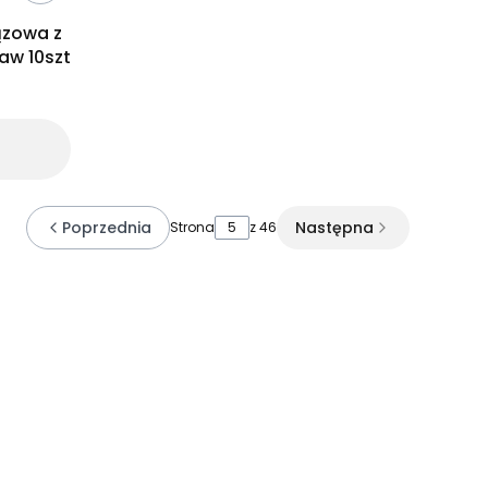
ązowa z
aw 10szt
Poprzednia
Następna
Strona
z 46