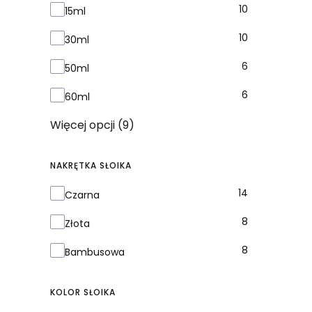
10
15ml
10
30ml
6
50ml
6
60ml
Więcej opcji (9)
NAKRĘTKA SŁOIKA
Nakrętka słoika
14
Czarna
8
Złota
8
Bambusowa
KOLOR SŁOIKA