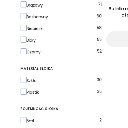
Kolor
71
Brązowy
Butelka 
at
60
Bezbarwny
58
Niebieski
55
Biały
52
Czarny
MATERIAŁ SŁOIKA
Materiał słoika
30
Szkło
35
Plastik
POJEMNOŚĆ SŁOIKA
Pojemność słoika
2
5ml