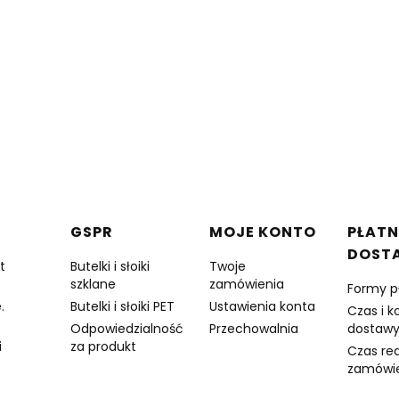
w stopce
GSPR
MOJE KONTO
PŁATN
DOST
t
Butelki i słoiki
Twoje
szklane
zamówienia
Formy p
.
Butelki i słoiki PET
Ustawienia konta
Czas i k
Odpowiedzialność
Przechowalnia
dostaw
i
za produkt
Czas rea
zamówi