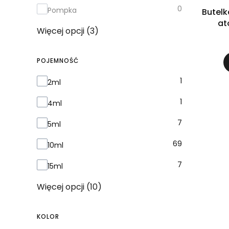
0
Pompka
Butelk
at
Więcej opcji (3)
POJEMNOŚĆ
Pojemność
1
2ml
1
4ml
7
5ml
69
10ml
7
15ml
Więcej opcji (10)
KOLOR