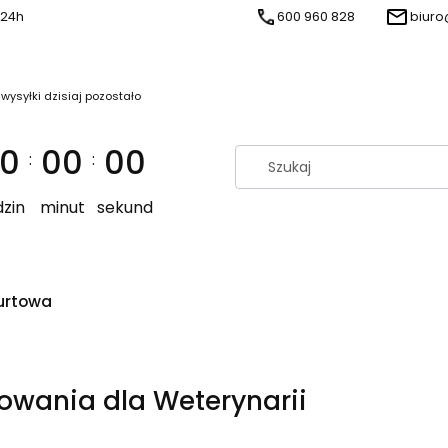
 24h
600 960 828
biuro
 wysyłki dzisiaj pozostało
0
00
00
:
:
zin
minut
sekund
urtowa
wania dla Weterynarii