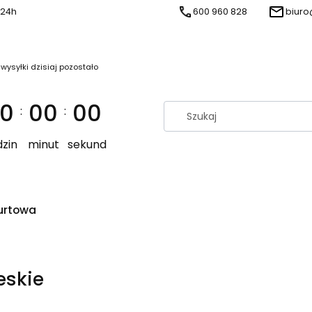
 24h
600 960 828
biuro
 wysyłki dzisiaj pozostało
0
00
00
:
:
zin
minut
sekund
urtowa
eskie