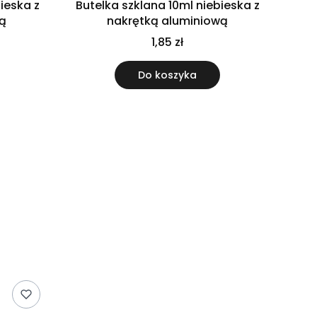
ieska z
Butelka szklana 10ml niebieska z
wą
nakrętką aluminiową
1,85 zł
Do koszyka