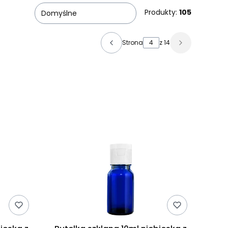
Produkty:
105
Domyślne
Strona
z 14