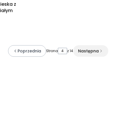
ieska z
białym
Poprzednia
Następna
Strona
z 14