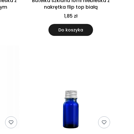
ieska z
Butelka szklana 10ml niebieska z
nym
nakrętka flip top białą
1,85 zł
Do koszyka