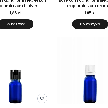
szklana 10ml niebieska z
Butelka szklana 10ml nieb
plomierzem białym
kroplomierzem czar
1,85 zł
1,85 zł
Do koszyka
Do koszyka