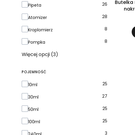
Butelka 
26
Pipeta
nakr
28
Atomizer
8
Kroplomierz
8
Pompka
Więcej opcji (3)
POJEMNOŚĆ
Pojemność
25
10ml
27
30ml
25
50ml
25
100ml
3
240ml