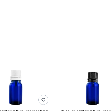
duktów