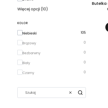
Butelka 
Więcej opcji (10)
KOLOR
Kolor
105
Niebieski
0
Brązowy
0
Bezbarwny
0
Biały
0
Czarny
Wyczyść
Szukaj