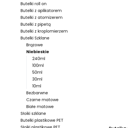
Butelki roll on
Butelki z aplikatorem
Butelki z atomizerem
Lista pro
Butelki z pipetą
Butelki z kroplomierzem
Butelki Szklane
Brązowe
Niebieskie
240ml
100ml
50ml
30ml
10ml
Bezbarwne
Czarne matowe
Białe matowe
Słoiki szklane
Butelki plastikowe PET
Słoiki plastikowe PET