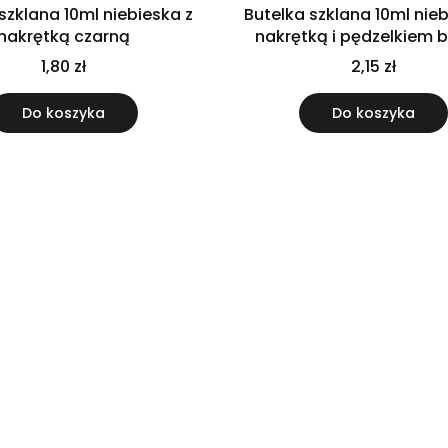
szklana 10ml niebieska z
Butelka szklana 10ml nieb
nakrętką czarną
nakrętką i pędzelkiem 
1,80 zł
2,15 zł
Do koszyka
Do koszyka