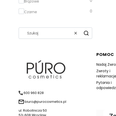
0
Brązowe
0
Czarne
Wyczyść
Szukaj
Linki 
POMOC
Nadaj Zwro
Zwroty i
reklamacje
Pytania i
odpowiedz
600 960 828
biuro@purocosmetics.pl
ul. Robotnicza 50
53-608 Wrocław