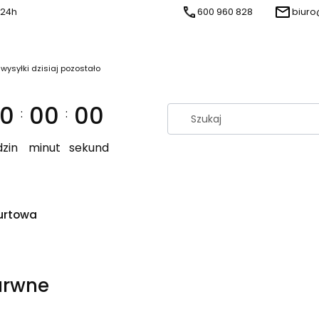
 24h
600 960 828
biuro
 wysyłki dzisiaj pozostało
0
00
00
:
:
zin
minut
sekund
urtowa
arwne