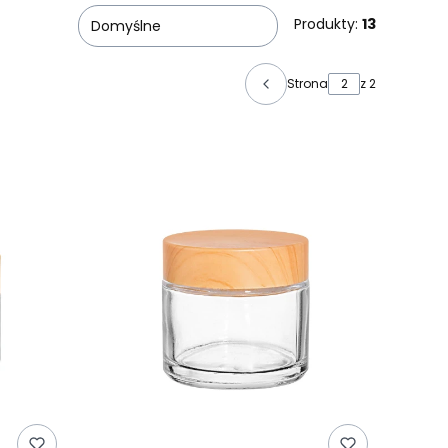
Produkty:
13
Domyślne
Strona
z 2