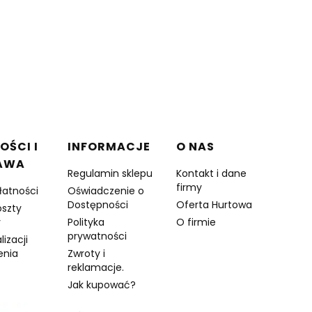
OŚCI I
INFORMACJE
O NAS
AWA
Regulamin sklepu
Kontakt i dane
firmy
łatności
Oświadczenie o
Dostępności
Oferta Hurtowa
oszty
y
Polityka
O firmie
prywatności
lizacji
enia
Zwroty i
reklamacje.
Jak kupować?