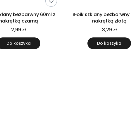
zklany bezbarwny 60ml z
Słoik szklany bezbarwny
nakrętką czarną
nakrętką złotą
2,99 zł
3,29 zł
Do koszyka
Do koszyka