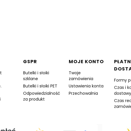
w stopce
GSPR
MOJE KONTO
PŁATN
DOST
t
Butelki i słoiki
Twoje
szklane
zamówienia
Formy p
.
Butelki i słoiki PET
Ustawienia konta
Czas i k
Odpowiedzialność
Przechowalnia
dostaw
i
za produkt
Czas rea
zamówi