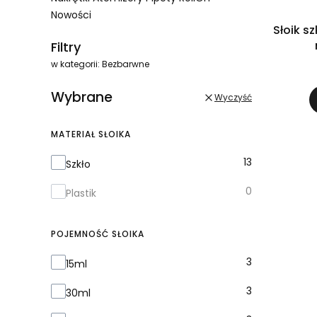
Nowości
Słoik s
Koniec menu
Filtry
w kategorii: Bezbarwne
Wybrane
Wyczyść
MATERIAŁ SŁOIKA
Materiał słoika
13
Szkło
0
Plastik
POJEMNOŚĆ SŁOIKA
Pojemność słoika
3
15ml
3
30ml