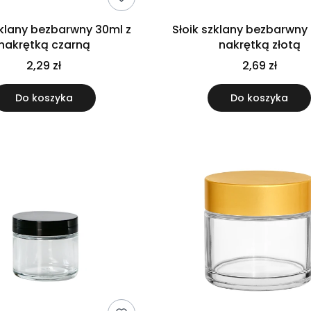
zklany bezbarwny 30ml z
Słoik szklany bezbarwny
nakrętką czarną
nakrętką złotą
2,29 zł
2,69 zł
Do koszyka
Do koszyka