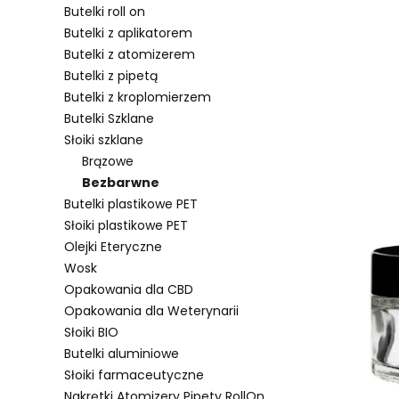
Butelki roll on
Butelki z aplikatorem
Butelki z atomizerem
Lista pro
Butelki z pipetą
Butelki z kroplomierzem
Butelki Szklane
Słoiki szklane
Brązowe
Bezbarwne
Butelki plastikowe PET
Słoiki plastikowe PET
Olejki Eteryczne
Wosk
Opakowania dla CBD
Opakowania dla Weterynarii
Słoiki BIO
Butelki aluminiowe
Słoiki farmaceutyczne
Nakrętki Atomizery Pipety RollOn