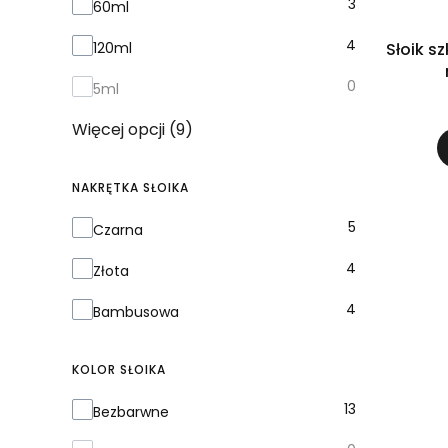
3
60ml
4
Słoik s
120ml
0
5ml
Więcej opcji (9)
NAKRĘTKA SŁOIKA
Nakrętka słoika
5
Czarna
4
Złota
4
Bambusowa
KOLOR SŁOIKA
Kolor słoika
13
Bezbarwne