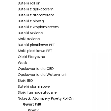
Butelki roll on
Butelki z aplikatorem
Butelki z atomizerem
Lista pro
Butelki z pipetą
Butelki z kroplomierzem
Butelki Szklane
Słoiki szklane
Butelki plastikowe PET
Słoiki plastikowe PET
Olejki Eteryczne
Wosk
Opakowania dla CBD
Opakowania dla Weterynarii
Słoiki BIO
Butelki aluminiowe
Słoiki farmaceutyczne
Nakrętki Atomizery Pipety RollOn
Gwint Fi18
Pipety