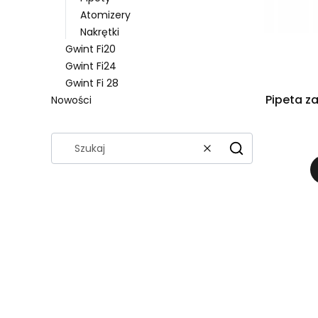
Atomizery
Nakrętki
Gwint Fi20
Gwint Fi24
Gwint Fi 28
Pipeta z
Nowości
Koniec menu
Wyczyść
Szukaj