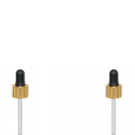
duktów