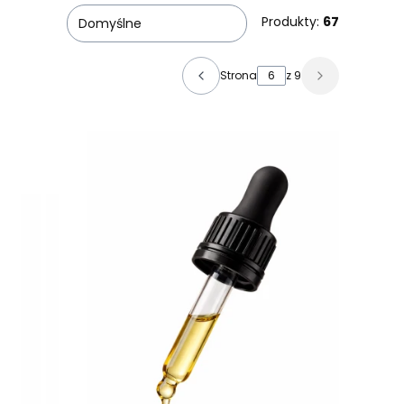
Produkty:
67
Domyślne
Strona
z 9