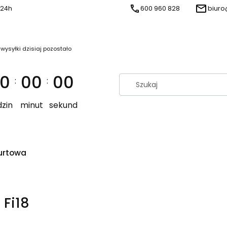
 24h
600 960 828
biuro
 wysyłki dzisiaj pozostało
0
00
00
:
:
zin
minut
sekund
urtowa
 Fi18