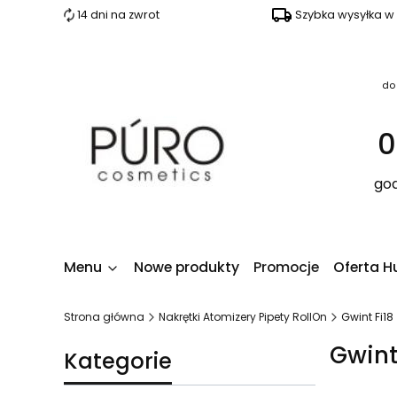
14 dni na zwrot
Szybka wysyłka w
do
0
god
Menu
Nowe produkty
Promocje
Oferta H
Strona główna
Nakrętki Atomizery Pipety RollOn
Gwint Fi18
Gwint
Kategorie