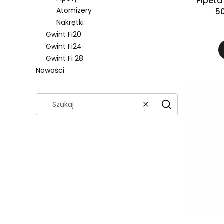
Pipeta
Atomizery
50
Nakrętki
Gwint Fi20
Gwint Fi24
Gwint Fi 28
Nowości
Koniec menu
Wyczyść
Szukaj