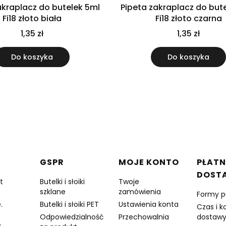
akraplacz do butelek 5ml
Pipeta zakraplacz do but
Fi18 złoto biała
Fi18 złoto czarna
1,35 zł
1,35 zł
Do koszyka
Do koszyka
w stopce
GSPR
MOJE KONTO
PŁATN
DOST
t
Butelki i słoiki
Twoje
szklane
zamówienia
Formy p
.
Butelki i słoiki PET
Ustawienia konta
Czas i k
Odpowiedzialność
Przechowalnia
dostaw