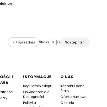
elek 5ml
Poprzednia
Następna
Strona
z 9
OŚCI I
INFORMACJE
O NAS
AWA
Regulamin sklepu
Kontakt i dane
firmy
łatności
Oświadczenie o
Dostępności
Oferta Hurtowa
oszty
y
Polityka
O firmie