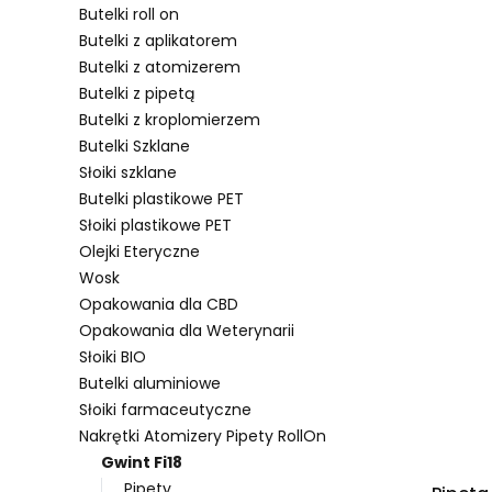
Butelki roll on
Butelki z aplikatorem
Butelki z atomizerem
Lista pro
Butelki z pipetą
Butelki z kroplomierzem
Butelki Szklane
Słoiki szklane
Butelki plastikowe PET
Słoiki plastikowe PET
Olejki Eteryczne
Wosk
Opakowania dla CBD
Opakowania dla Weterynarii
Słoiki BIO
Butelki aluminiowe
Słoiki farmaceutyczne
Nakrętki Atomizery Pipety RollOn
Gwint Fi18
Pipety