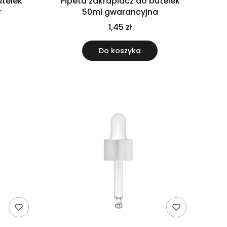
utelek
Pipeta zakraplacz do butelek
r
50ml gwarancyjna
1,45 zł
Do koszyka