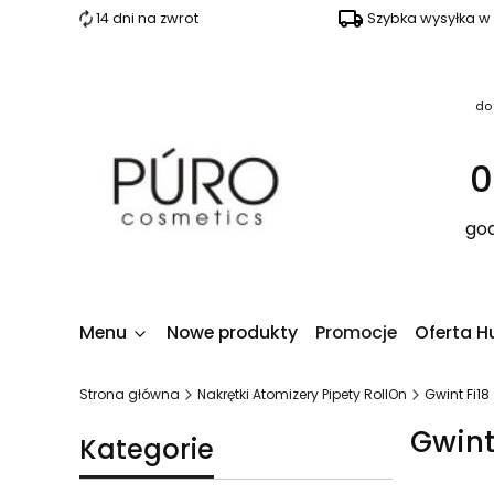
14 dni na zwrot
Szybka wysyłka w
do
0
god
Menu
Nowe produkty
Promocje
Oferta H
Strona główna
Nakrętki Atomizery Pipety RollOn
Gwint Fi18
Gwint
Kategorie