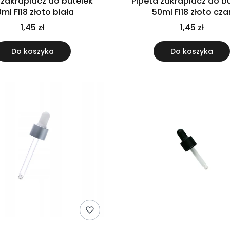
 zakraplacz do butelek
Pipeta zakraplacz do b
ml Fi18 złoto biała
50ml Fi18 złoto cza
1,45 zł
1,45 zł
Do koszyka
Do koszyka