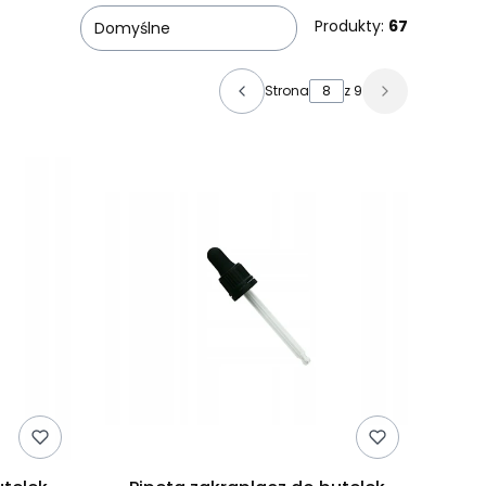
Produkty:
67
Domyślne
Strona
z 9