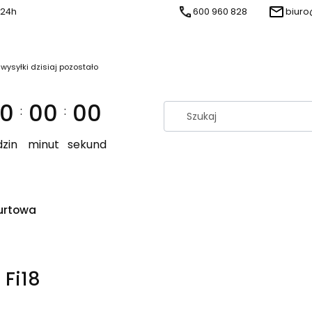
 24h
600 960 828
biuro
 wysyłki dzisiaj pozostało
0
00
00
:
:
zin
minut
sekund
urtowa
 Fi18