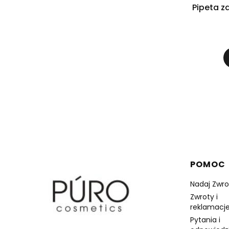
Pipeta z
Linki 
POMOC
Nadaj Zwro
Zwroty i
reklamacje
Pytania i