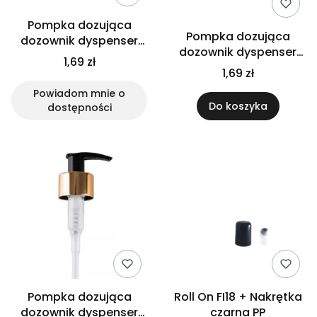
Pompka dozująca
Pompka dozująca
dozownik dyspenser
dozownik dyspenser
czarny fi24
1,69 zł
czarny fi28
1,69 zł
Powiadom mnie o
Do koszyka
dostępności
Pompka dozująca
Roll On FI18 + Nakrętka
dozownik dyspenser
czarna PP