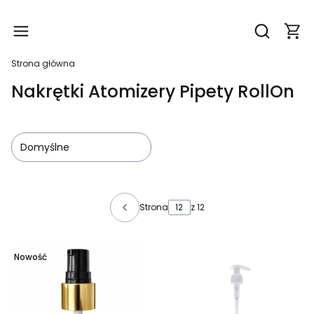
Produ
Otwórz wy
Strona główna
Nakrętki Atomizery Pipety RollOn
Domyślne
Lista produktów
Strona
z 12
Nowość