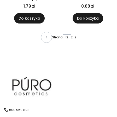
złoto czarny fi28
1,79 zł
0,88 zł
Do koszyka
Do koszyka
Strona
z 12
600 960 828