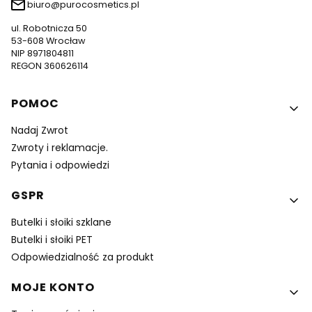
biuro@purocosmetics.pl
ul. Robotnicza 50
53-608 Wrocław
NIP 8971804811
REGON 360626114
Linki w stopce
POMOC
Nadaj Zwrot
Zwroty i reklamacje.
Pytania i odpowiedzi
GSPR
Butelki i słoiki szklane
Butelki i słoiki PET
Odpowiedzialność za produkt
MOJE KONTO