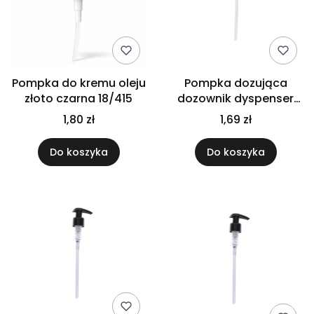
Pompka do kremu oleju
Pompka dozująca
złoto czarna 18/415
dozownik dyspenser
biały FI24
1,80 zł
1,69 zł
Do koszyka
Do koszyka