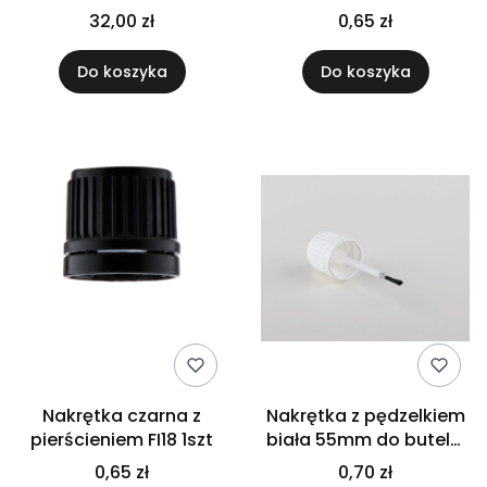
32,00 zł
0,65 zł
Do koszyka
Do koszyka
Nakrętka czarna z
Nakrętka z pędzelkiem
pierścieniem FI18 1szt
biała 55mm do butelki
10ml
0,65 zł
0,70 zł