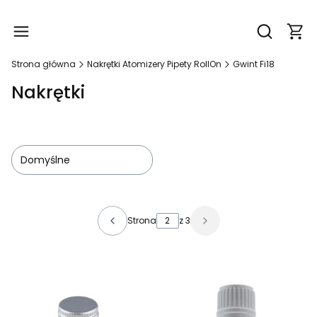
Produ
Otwórz wy
Strona główna
Nakrętki Atomizery Pipety RollOn
Gwint Fi18
Nakrętki
Domyślne
Lista produktów
Strona
z 3