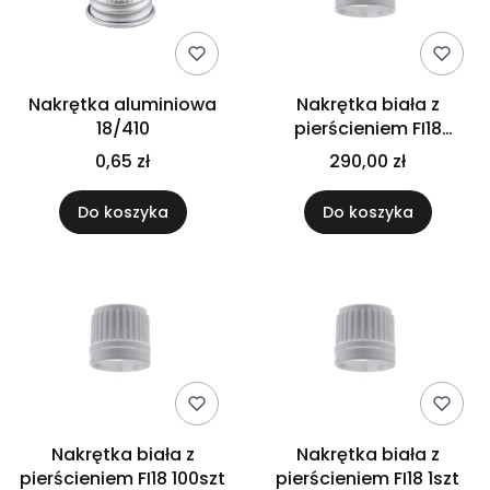
Nakrętka aluminiowa
Nakrętka biała z
18/410
pierścieniem FI18
1000szt
0,65 zł
290,00 zł
Do koszyka
Do koszyka
Nakrętka biała z
Nakrętka biała z
pierścieniem FI18 100szt
pierścieniem FI18 1szt