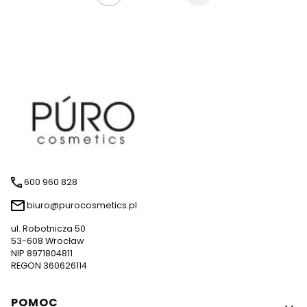
600 960 828
biuro@purocosmetics.pl
ul. Robotnicza 50
53-608 Wrocław
NIP 8971804811
REGON 360626114
Linki w stopce
POMOC