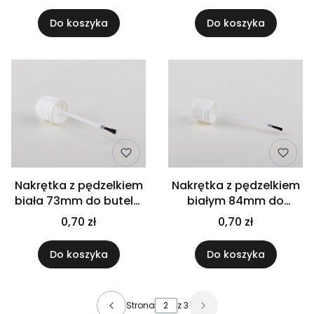
Do koszyka
Do koszyka
Nakrętka z pędzelkiem
Nakrętka z pędzelkiem
biała 73mm do butelki
białym 84mm do
30ml
butelki 50ml
0,70 zł
0,70 zł
Do koszyka
Do koszyka
Strona
z 3