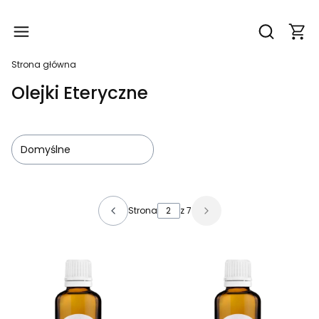
Produ
Otwórz wy
Strona główna
Olejki Eteryczne
Domyślne
Lista produktów
Strona
z 7