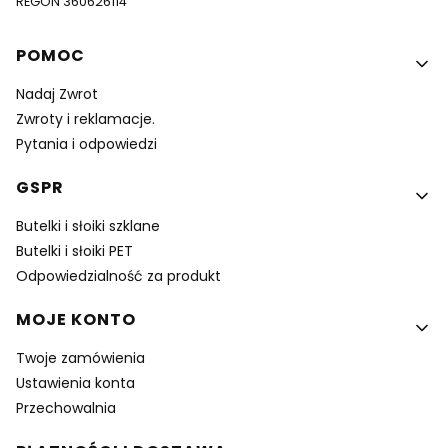
REGON 360626114
Linki w stopce
POMOC
Nadaj Zwrot
Zwroty i reklamacje.
Pytania i odpowiedzi
GSPR
Butelki i słoiki szklane
Butelki i słoiki PET
Odpowiedzialność za produkt
MOJE KONTO
Twoje zamówienia
Ustawienia konta
Przechowalnia