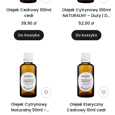
Olejek Cedrowy 100ml
Olejek Cytrynowy 100ml
cedr
NATURALNY – Duży | Do
Świec i Mydeł
39,90 zł
52,00 zł
Do koszyka
Do koszyka
Olejek Cytrynowy
Olejek Eteryczny
Naturalny 50ml –
Cedrowy 10ml cedr