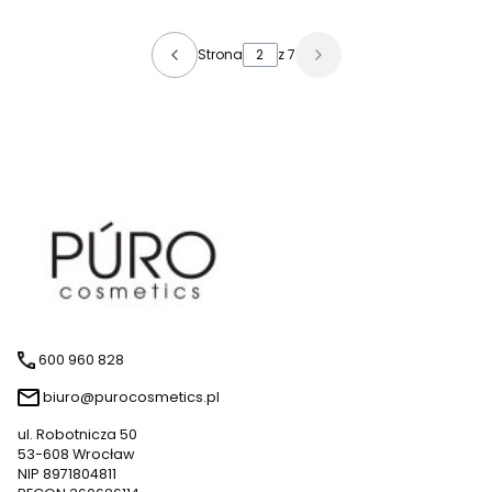
Strona
z 7
600 960 828
biuro@purocosmetics.pl
ul. Robotnicza 50
53-608 Wrocław
NIP 8971804811