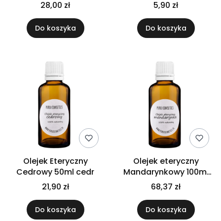
Wydajny | Do Sauny i
28,00 zł
5,90 zł
Sprzątania
Do koszyka
Do koszyka
Olejek Eteryczny
Olejek eteryczny
Cedrowy 50ml cedr
Mandarynkowy 100ml
Mandarynka
21,90 zł
68,37 zł
Do koszyka
Do koszyka