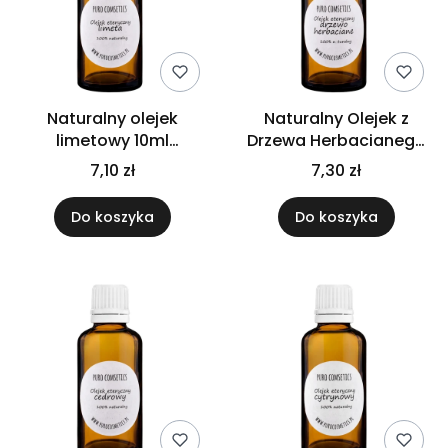
Naturalny olejek
Naturalny Olejek z
limetowy 10ml
Drzewa Herbacianego
eteryczny czysty
10ml – Trądzik, Infekcje,
7,10 zł
7,30 zł
limonka aromaterapia
Ph. Eur.
relaks
Do koszyka
Do koszyka