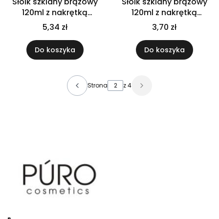
Słoik szklany brązowy
Słoik szklany brązowy
120ml z nakrętką
120ml z nakrętką
bambusową PP
czarną
5,34 zł
3,70 zł
Do koszyka
Do koszyka
Strona
z 4