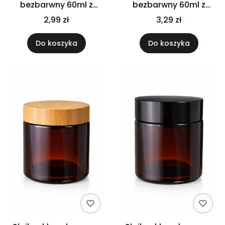
bezbarwny 60ml z
bezbarwny 60ml z
nakrętką czarną
nakrętką złotą
2,99 zł
3,29 zł
Do koszyka
Do koszyka