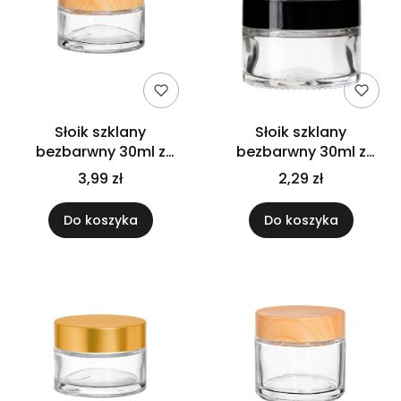
Słoik szklany
Słoik szklany
bezbarwny 30ml z
bezbarwny 30ml z
nakrętką bambusową
nakrętką czarną
3,99 zł
2,29 zł
Do koszyka
Do koszyka