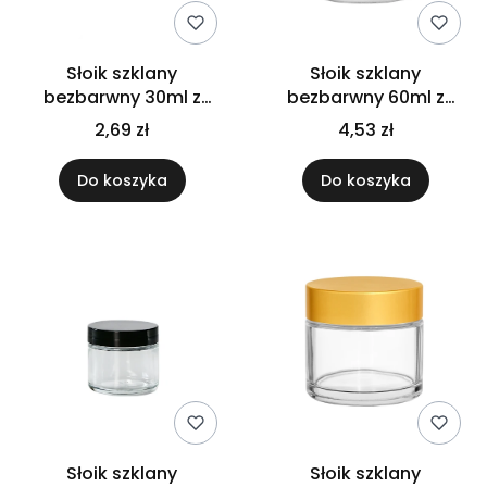
Słoik szklany
Słoik szklany
bezbarwny 30ml z
bezbarwny 60ml z
nakrętką złotą
nakrętką bambusową
2,69 zł
4,53 zł
PP
Do koszyka
Do koszyka
Słoik szklany
Słoik szklany