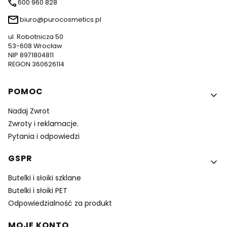
600 960 828
biuro@purocosmetics.pl
ul. Robotnicza 50
53-608 Wrocław
NIP 8971804811
REGON 360626114
Linki w stopce
POMOC
Nadaj Zwrot
Zwroty i reklamacje.
Pytania i odpowiedzi
GSPR
Butelki i słoiki szklane
Butelki i słoiki PET
Odpowiedzialność za produkt
MOJE KONTO