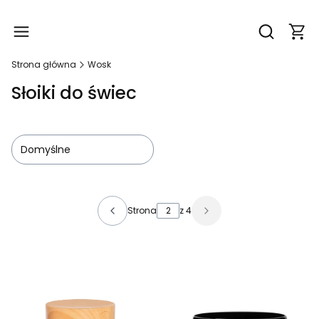
Produ
Otwórz wy
Strona główna
Wosk
Słoiki do świec
Domyślne
Lista produktów
Strona
z 4