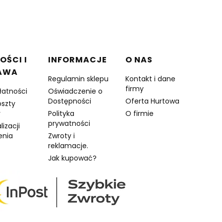
OŚCI I
INFORMACJE
O NAS
AWA
Regulamin sklepu
Kontakt i dane
firmy
łatności
Oświadczenie o
Dostępności
Oferta Hurtowa
oszty
y
Polityka
O firmie
prywatności
lizacji
enia
Zwroty i
reklamacje.
Jak kupować?