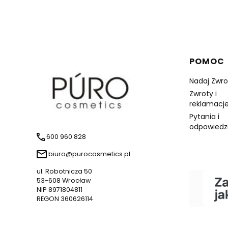
Linki 
POMOC
Nadaj Zwro
Zwroty i
reklamacje
Pytania i
odpowiedz
600 960 828
biuro@purocosmetics.pl
ul. Robotnicza 50
53-608 Wrocław
NIP 8971804811
REGON 360626114