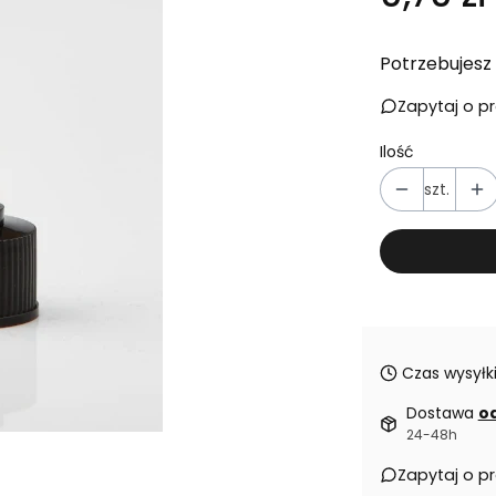
Potrzebujesz 
Zapytaj o p
Ilość
szt.
Czas wysyłki
Dostawa
od
24-48h
Zapytaj o p