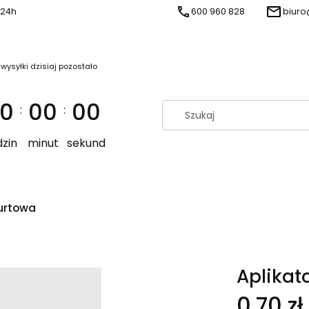
 24h
600 960 828
biuro
 wysyłki dzisiaj pozostało
0
00
00
:
:
zin
minut
sekund
urtowa
Aplikat
Cena
0,70 zł