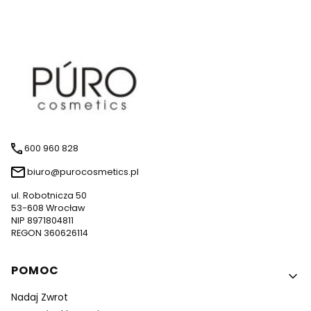
600 960 828
biuro@purocosmetics.pl
ul. Robotnicza 50
53-608 Wrocław
NIP 8971804811
REGON 360626114
Linki w stopce
POMOC
Nadaj Zwrot