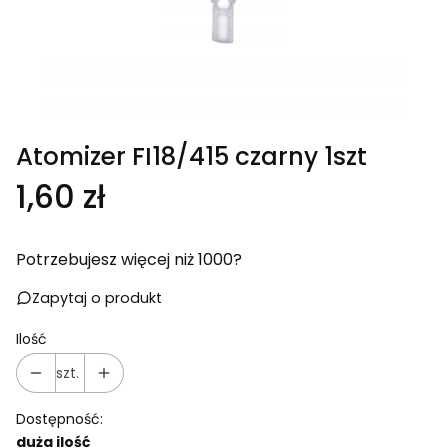
Atomizer FI18/415 czarny 1szt
Cena
1,60 zł
Potrzebujesz więcej niż 1000?
Zapytaj o produkt
Ilość
szt.
Dostępność:
duża ilość