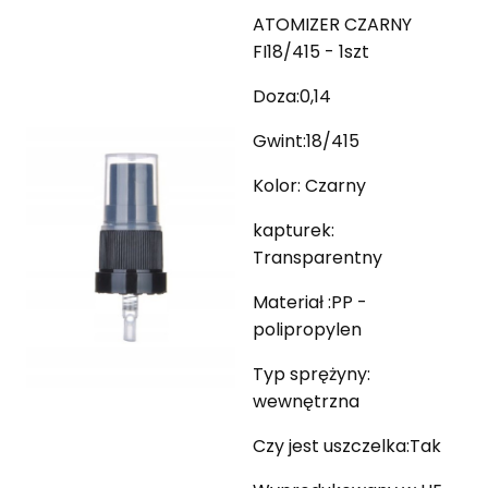
ATOMIZER CZARNY
FI18/415 - 1szt
Doza:0,14
Gwint:18/415
Kolor: Czarny
kapturek:
Transparentny
Materiał :PP -
polipropylen
Typ sprężyny:
wewnętrzna
Czy jest uszczelka:Tak