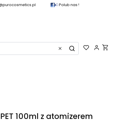
@purocosmetics.pl
Polub nas !
Produkty w k
Wyczyść
Szukaj
 PET 100ml z atomizerem