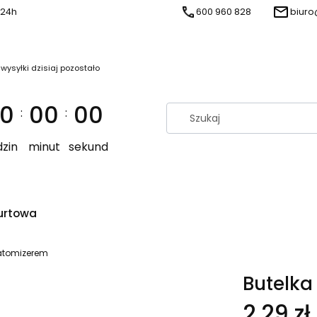
 24h
600 960 828
biuro
 wysyłki dzisiaj pozostało
0
00
00
:
:
zin
minut
sekund
urtowa
 atomizerem
Butelka
Cena
2,29 zł