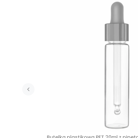
Butelka plastikowa PET 20ml z pipet